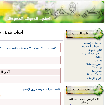
أخوات طريق الإسلام: sages
القائمة الرئيسية
القائمة الرئيسية
المنتديات الحوارية
س و ج
بحث
مجموعات العضوات
فتاوى فقهية
المطويات الدعوية
تــائبة؟
مقالات
أخبري صديقتك
من نحن؟
اتصلي بنا
آخر ال
Sisters Corner
طريق الإسلام
حديقة المسلمة
قائمة منتديات أخوات طريق الإسلام
n
قال الرسول صلى الله عليه
وسلم؛