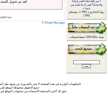
« من قام ليلة القدر إيماناً
لقد تم تحويل المنتد
واحتساباً غفر له ما تقدم من
ذنبه) »
رواه البخاري ( 1901 ) ، ومسلم
(760)
 phpBB Group
Private Messages ©
عدد المتصلات حالياً
توجد حاليًا 3204 ضيفة/ضيفات
صندوق البحث
المعلومات الواردة في هذه الصفحة لا تعبر بالضرورة عن وجهة نظر الموق
جميع الحقوق محفوظة لموقع طريق
يحق لك أختي المسلمة الاستفادة من محتويات الموقع في 