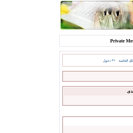
كِ الخاصة
دخول
دى