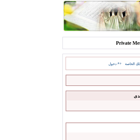
كِ الخاصة
دخول
دى