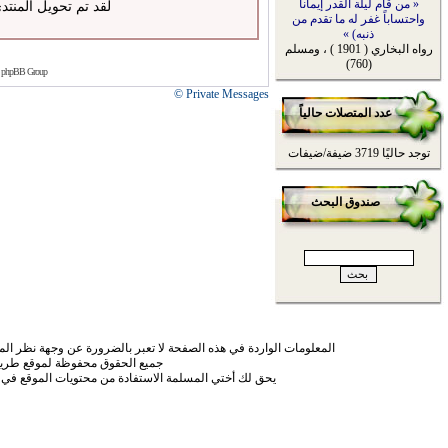
« من قام ليلة القدر إيماناً
لقد تم تحويل المنتد
واحتساباً غفر له ما تقدم من
ذنبه) »
رواه البخاري ( 1901 ) ، ومسلم
(760)
 phpBB Group
Private Messages ©
عدد المتصلات حالياً
توجد حاليًا 3719 ضيفة/ضيفات
صندوق البحث
المعلومات الواردة في هذه الصفحة لا تعبر بالضرورة عن وجهة نظر الموق
جميع الحقوق محفوظة لموقع طريق
يحق لك أختي المسلمة الاستفادة من محتويات الموقع في 