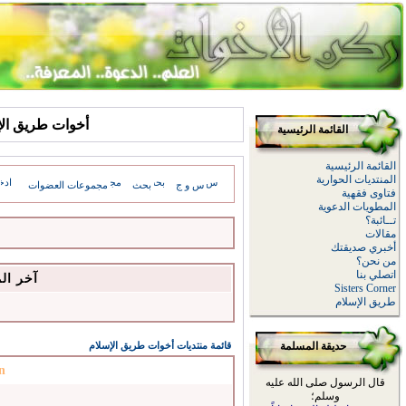
أخوات طريق الإسلام: sages
القائمة الرئيسية
القائمة الرئيسية
المنتديات الحوارية
س و ج
بحث
مجموعات العضوات
فتاوى فقهية
المطويات الدعوية
تــائبة؟
مقالات
أخبري صديقتك
من نحن؟
اتصلي بنا
آخر ال
Sisters Corner
طريق الإسلام
حديقة المسلمة
قائمة منتديات أخوات طريق الإسلام
n
قال الرسول صلى الله عليه
وسلم؛