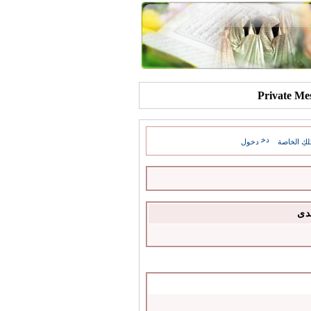
كِ الخاصة
دخول
دى