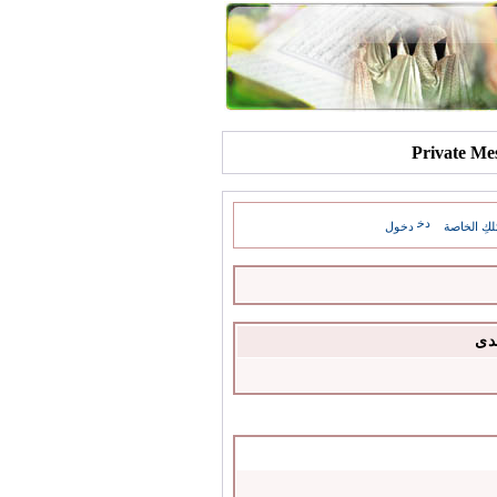
كِ الخاصة
دخول
دى