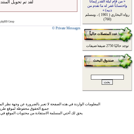
« من قام ليلة القدر إيماناً
لقد تم تحويل المنتد
واحتساباً غفر له ما تقدم من
ذنبه) »
رواه البخاري ( 1901 ) ، ومسلم
(760)
 phpBB Group
Private Messages ©
عدد المتصلات حالياً
توجد حاليًا 2750 ضيفة/ضيفات
صندوق البحث
المعلومات الواردة في هذه الصفحة لا تعبر بالضرورة عن وجهة نظر الموق
جميع الحقوق محفوظة لموقع طريق
يحق لك أختي المسلمة الاستفادة من محتويات الموقع في 