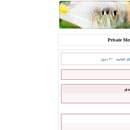
كِ الخاصة
دخول
دى