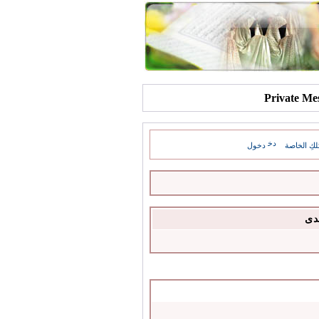
كِ الخاصة
دخول
دى