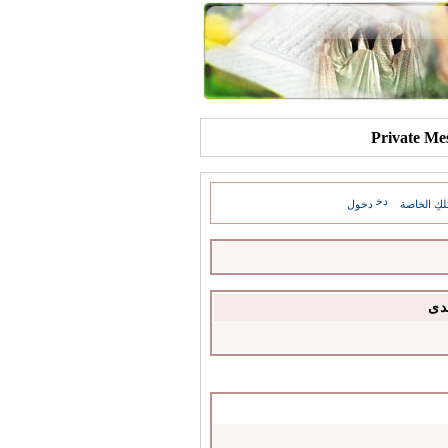
كِ الخاصة
دخول
دى