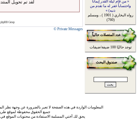
« من قام ليلة القدر إيماناً
لقد تم تحويل المنتد
واحتساباً غفر له ما تقدم من
ذنبه) »
رواه البخاري ( 1901 ) ، ومسلم
(760)
 phpBB Group
Private Messages ©
عدد المتصلات حالياً
توجد حاليًا 100 ضيفة/ضيفات
صندوق البحث
المعلومات الواردة في هذه الصفحة لا تعبر بالضرورة عن وجهة نظر الموق
جميع الحقوق محفوظة لموقع طريق
يحق لك أختي المسلمة الاستفادة من محتويات الموقع في 