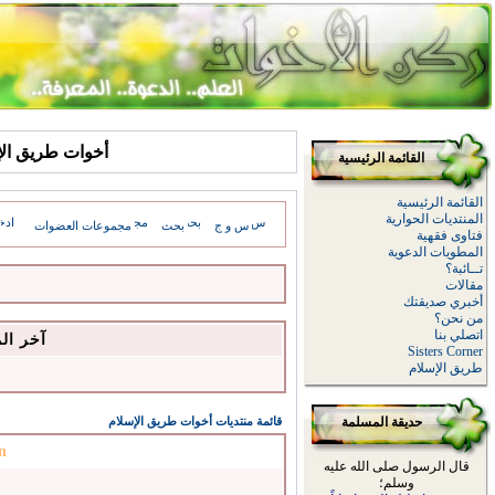
أخوات طريق الإسلام: sages
القائمة الرئيسية
القائمة الرئيسية
المنتديات الحوارية
س و ج
بحث
مجموعات العضوات
فتاوى فقهية
المطويات الدعوية
تــائبة؟
مقالات
أخبري صديقتك
من نحن؟
اتصلي بنا
آخر ال
Sisters Corner
طريق الإسلام
حديقة المسلمة
قائمة منتديات أخوات طريق الإسلام
n
قال الرسول صلى الله عليه
وسلم؛