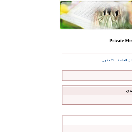
كِ الخاصة
دخول
دى