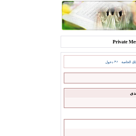
كِ الخاصة
دخول
دى