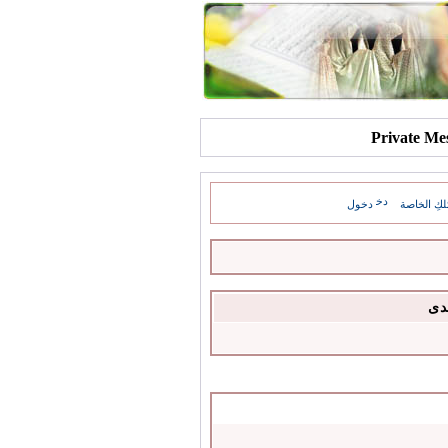
كِ الخاصة
دخول
دى