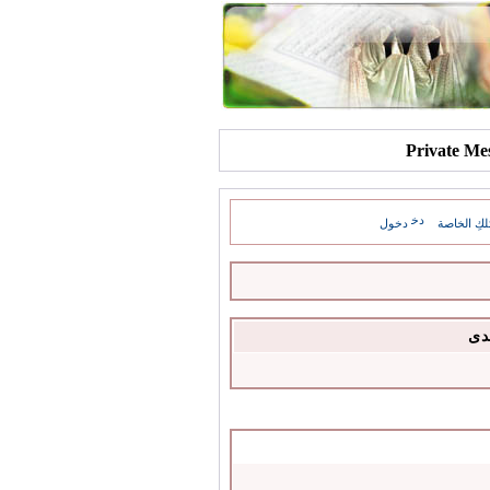
كِ الخاصة
دخول
دى