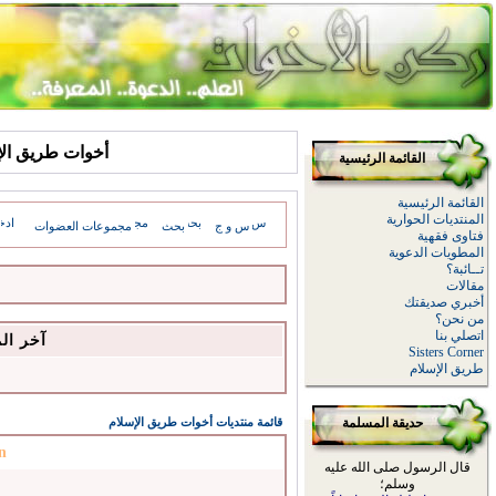
أخوات طريق الإسلام: sages
القائمة الرئيسية
القائمة الرئيسية
المنتديات الحوارية
س و ج
بحث
مجموعات العضوات
فتاوى فقهية
المطويات الدعوية
تــائبة؟
مقالات
أخبري صديقتك
من نحن؟
اتصلي بنا
آخر ال
Sisters Corner
طريق الإسلام
حديقة المسلمة
قائمة منتديات أخوات طريق الإسلام
n
قال الرسول صلى الله عليه
وسلم؛