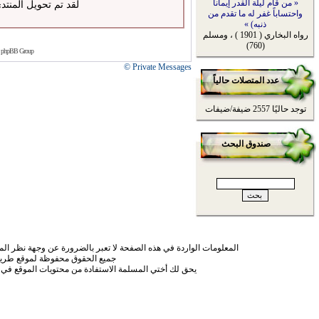
« من قام ليلة القدر إيماناً
لقد تم تحويل المنتد
واحتساباً غفر له ما تقدم من
ذنبه) »
رواه البخاري ( 1901 ) ، ومسلم
(760)
 phpBB Group
Private Messages ©
عدد المتصلات حالياً
توجد حاليًا 2557 ضيفة/ضيفات
صندوق البحث
المعلومات الواردة في هذه الصفحة لا تعبر بالضرورة عن وجهة نظر الموق
جميع الحقوق محفوظة لموقع طريق
يحق لك أختي المسلمة الاستفادة من محتويات الموقع في 