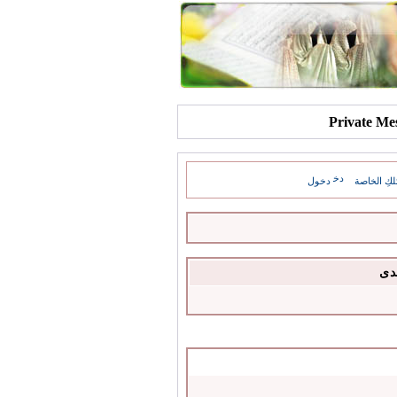
كِ الخاصة
دخول
دى