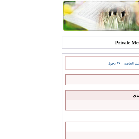
كِ الخاصة
دخول
دى