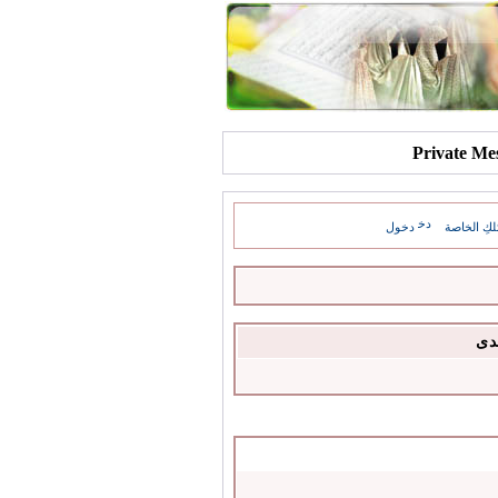
كِ الخاصة
دخول
دى