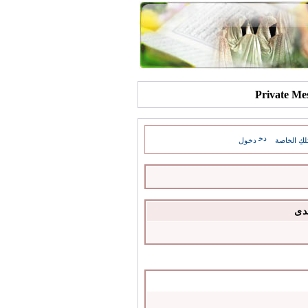
كِ الخاصة
دخول
دى