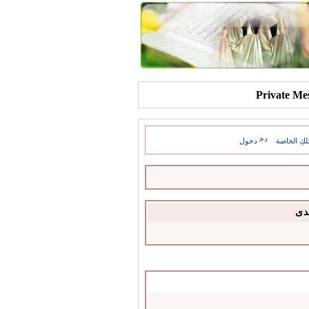
كِ الخاصة
دخول
دى