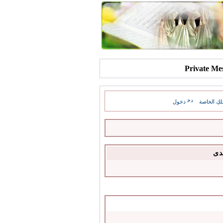
كِ الخاصة
دخول
دى