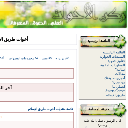
أخوات طريق الإسلام: sages
القائمة الرئيسية
القائمة الرئيسية
المنتديات الحوارية
س و ج
بحث
مجموعات العضوات
فتاوى فقهية
المطويات الدعوية
تــائبة؟
مقالات
أخبري صديقتك
من نحن؟
اتصلي بنا
آخر ال
Sisters Corner
طريق الإسلام
حديقة المسلمة
قائمة منتديات أخوات طريق الإسلام
n
قال الرسول صلى الله عليه
وسلم؛