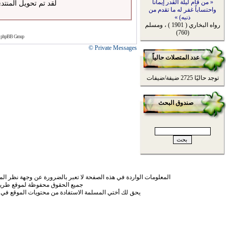
« من قام ليلة القدر إيماناً
لقد تم تحويل المنتد
واحتساباً غفر له ما تقدم من
ذنبه) »
رواه البخاري ( 1901 ) ، ومسلم
(760)
 phpBB Group
Private Messages ©
عدد المتصلات حالياً
توجد حاليًا 2725 ضيفة/ضيفات
صندوق البحث
المعلومات الواردة في هذه الصفحة لا تعبر بالضرورة عن وجهة نظر الموق
جميع الحقوق محفوظة لموقع طريق
يحق لك أختي المسلمة الاستفادة من محتويات الموقع في 