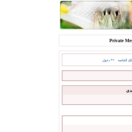
كِ الخاصة
دخول
دى