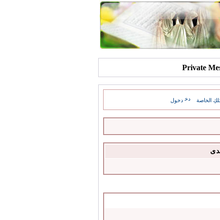
كِ الخاصة
دخول
دى