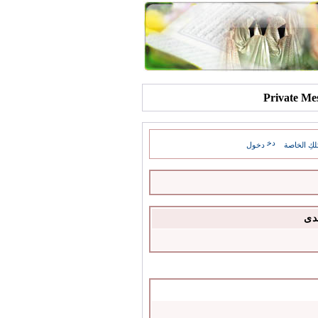
كِ الخاصة
دخول
دى