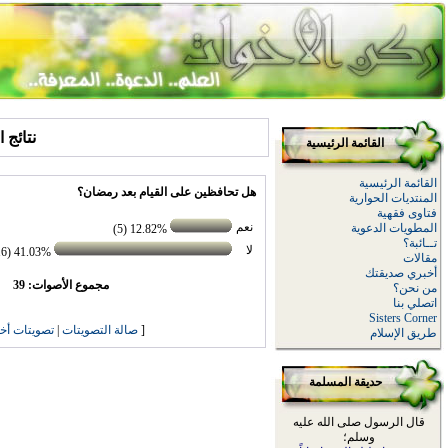
نتائج 
القائمة الرئيسية
القائمة الرئيسية
هل تحافظين على القيام بعد رمضان؟
المنتديات الحوارية
فتاوى فقهية
نعم
المطويات الدعوية
12.82% (5)
تــائبة؟
لا
41.03% (16)
مقالات
أخبري صديقتك
مجموع الأصوات: 39
من نحن؟
اتصلي بنا
Sisters Corner
[
صالة التصويتات
|
تصويتات أخ
طريق الإسلام
حديقة المسلمة
قال الرسول صلى الله عليه
وسلم؛