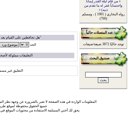
« من قام ليلة القدر إيماناً
واحتساباً غفر له ما تقدم من
ذنبه) »
رواه البخاري ( 1901 ) ، ومسلم
(760)
عدد المتصلات حالياً
"هل تحافظين على القيام بعد 
توجد حاليًا 3872 ضيفة/ضيفات
الحد
التعليقات مملوكة لأصحا
صندوق البحث
التعليق غير مسم
المعلومات الواردة في هذه الصفحة لا تعبر بالضرورة عن وجهة نظر الموق
جميع الحقوق محفوظة لموقع طريق
يحق لك أختي المسلمة الاستفادة من محتويات الموقع في 