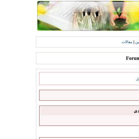
ين
||
مقالات
ل
دى