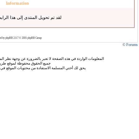
Information
لقد تم تحويل المنتدى إلى هذا الراب
ed by
phpBB
2.0.7 © 2001 phpBB Group
Forums ©
المعلومات الواردة في هذه الصفحة لا تعبر بالضرورة عن وجهة نظر الموق
جميع الحقوق محفوظة لموقع طريق
يحق لك أختي المسلمة الاستفادة من محتويات الموقع في 