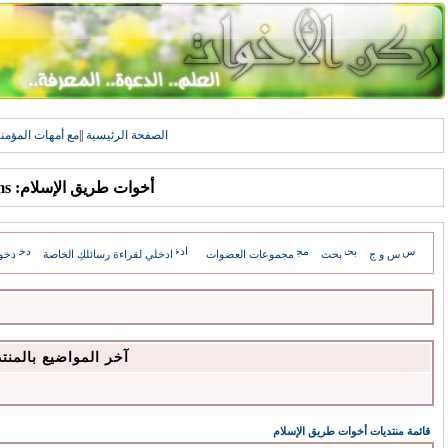
الصفحة الرئيسية
||
مع أمهات المؤمن
أخوات طريق الإسلام: Forums
س و ج
بحث
مجموعات العضوات
ادخلي لقراءة رسائلكِ الخاصة
دخو
آخر المواضيع بالمنت
قائمة منتديات أخوات طريق الإسلام