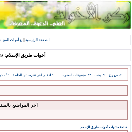
الصفحة الرئيسية
||
مع أمهات المؤمن
أخوات طريق الإسلام: Forums
س و ج
بحث
مجموعات العضوات
ادخلي لقراءة رسائلكِ الخاصة
دخو
آخر المواضيع بالمنت
قائمة منتديات أخوات طريق الإسلام