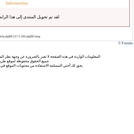
Information
لقد تم تحويل المنتدى إلى هذا الراب
ed by
phpBB
2.0.7 © 2001 phpBB Group
Forums ©
المعلومات الواردة في هذه الصفحة لا تعبر بالضرورة عن وجهة نظر الموق
جميع الحقوق محفوظة لموقع طريق
يحق لك أختي المسلمة الاستفادة من محتويات الموقع في 