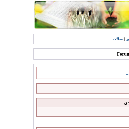
ين
||
مقالات
ل
دى