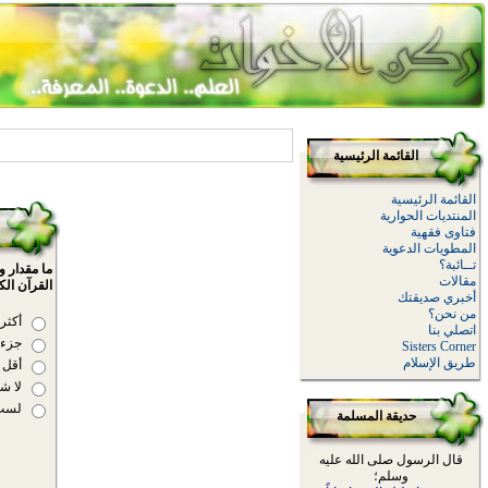
القائمة الرئيسية
القائمة الرئيسية
المنتديات الحوارية
فتاوى فقهية
المطويات الدعوية
تــائبة؟
ما مقدار 
مقالات
القرآن الك
أخبري صديقتك
من نحن؟
أكثر
اتصلي بنا
جزء
Sisters Corner
طريق الإسلام
أقل 
لا ش
لست
حديقة المسلمة
قال الرسول صلى الله عليه
وسلم؛