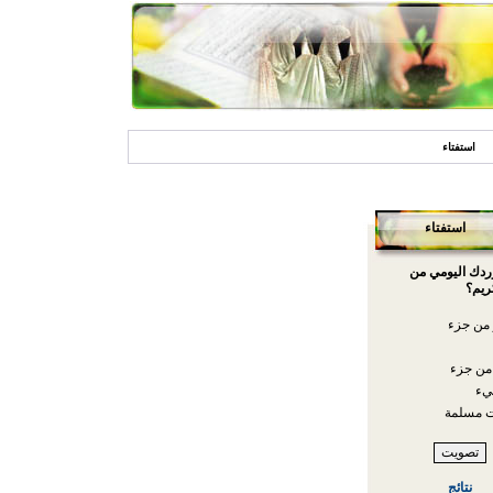
استفتاء
استفتاء
وردك اليومي من
ريم؟
 من جزء
من جزء
يء
 مسلمة
نتائج