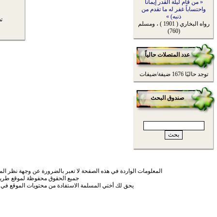
« من قام ليلة القدر إيماناً
واحتساباً غفر له ما تقدم من
ذنبه) »
ت
رواه البخاري ( 1901 ) ، ومسلم
(760)
عدد المتصلات حالياً
توجد حاليًا 1676 ضيفة/ضيفات
صندوق البحث
المعلومات الواردة في هذه الصفحة لا تعبر بالضرورة عن وجهة نظر الموق
جميع الحقوق محفوظة لموقع طريق
يحق لك أختي المسلمة الاستفادة من محتويات الموقع في 