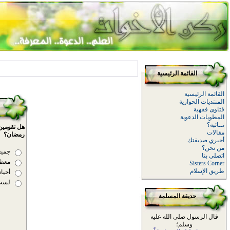
القائمة الرئيسية
القائمة الرئيسية
المنتديات الحوارية
فتاوى فقهية
المطويات الدعوية
تــائبة؟
هل تقومين
مقالات
رمضان؟
أخبري صديقتك
من نحن؟
جميع
اتصلي بنا
معظم
Sisters Corner
طريق الإسلام
أحيان
لست
حديقة المسلمة
قال الرسول صلى الله عليه
وسلم؛