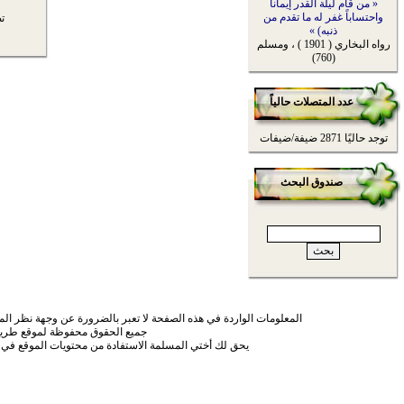
« من قام ليلة القدر إيماناً
واحتساباً غفر له ما تقدم من
ت
ذنبه) »
رواه البخاري ( 1901 ) ، ومسلم
(760)
عدد المتصلات حالياً
توجد حاليًا 2871 ضيفة/ضيفات
صندوق البحث
المعلومات الواردة في هذه الصفحة لا تعبر بالضرورة عن وجهة نظر الموق
جميع الحقوق محفوظة لموقع طريق
يحق لك أختي المسلمة الاستفادة من محتويات الموقع في 