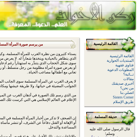
القائمة الرئيسية
من يرسم صورة المرأة المسل
يستاء كثيرون من نظرة الغرب للمرأة المسلمة، وكيف
القائمة الرئيسية
الذي يتظاهر بالحيادية ويتخذها شعاراً له. لا يعرض 
المنتديات الحوارية
سوى شكل الحجاب الذي يتندَّر به استهتاراً رغم ادعاؤ
فتاوى فقهية
أو يعرض صورة امرأة مظلومة من رجل متسلط، أو رج
المطويات الدعوية
تعاني مع أطفالها مصاعب الحياة..
تــائبة؟
مقالات
لا يعرف الغرب عن المرأة المسلمة سوى الجانب المظ
أخبري صديقتك
الجوانب المضيئة في حياتها، ولا طريقة عيشها ومكان
من نحن؟
اتصلي بنا
من الذي رسم تلك الصورة في أذهان الغرب عن المر
Sisters Corner
الإعلام في العالم الإسلامي هي التي كرست تلك الصو
طريق الإسلام
حديقة المسلمة
إن الصحف لا تذكر من أخبار المرأة المسلمة في ا
أو الإهانة أو القتل دفاعاً عن الشرف، أو تنشر مأسا
المساعدة والتدخل.
قال الرسول صلى الله عليه
وسلم؛
والإذاعات تنشر تلك الأخبار على هيئة قصص أو مسل