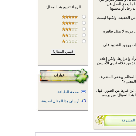
 ما يعجز العقل عن
الرجاء تقييم هذا المقال:
د رجل أو مجتمع!
 من الحقيقة، ولكنها ليست
 فردية لا تمثل ظاهرة
ذ، ووجود الشذوذ على
أة وإعزازها، ولكن إعلام
نفذ من خلاله ليرى الآخرون
خيارات
جه المظلم ويخفي المضيء،
 المضيء؟
 عن غيرها من الصور.. فهل
صفحة للطباعة
ا هذا السؤال: من يرسم
أرسلي هذا المقال لصديقة
المشرفة