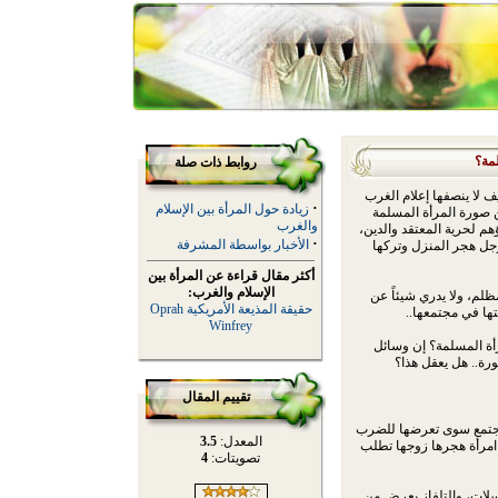
مة؟
روابط ذات صلة
 لا ينصفها إعلام الغرب
·
زيادة حول المرأة بين الإسلام
من صورة المرأة المسلمة
والغرب
هم لحرية المعتقد والدين،
·
الأخبار بواسطة المشرفة
ل هجر المنزل وتركها
أكثر مقال قراءة عن المرأة بين
الإسلام والغرب:
لم، ولا يدري شيئاً عن
حقيقة المذيعة الأمريكية Oprah
تها في مجتمعها..
Winfrey
أة المسلمة؟ إن وسائل
رة.. هل يعقل هذا؟
تقييم المقال
لمجتمع سوى تعرضها للضرب
المعدل:
3.5
ة امرأة هجرها زوجها تطلب
تصويتات:
4
سلات، والتلفاز يعرض من