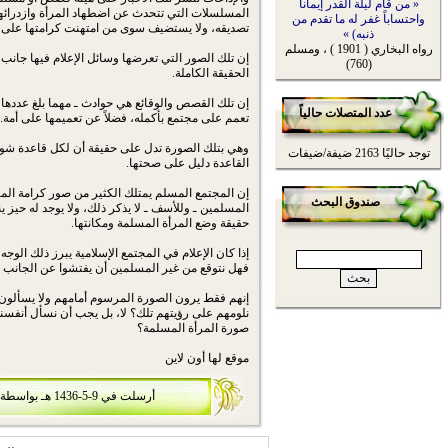
« من قام ليلة القدر إيماناً
المسلسلات التي تتحدث عن اضطهاد المرأة وازدرائها
واحتساباً غفر له ما تقدم من
تصديقه، ولا يستضيف سوى من امتهنت كرامتها على ي
ذنبه) »
رواه البخاري ( 1901 ) ، ومسلم
إن تلك الصور التي تعرضها وسائل الإعلام فيها جانب
(760)
الحقيقة الكاملة.
إن تلك القصص والوقائع هي حوادث ـ مهما بلغ عددها ـ
عدد المتصلات حالياً
تعمم على مجتمع بأكمله، فضلاً عن تعميمها على أمة..
وهي بتلك الصورة تدل على حقيقة أن لكل قاعدة شوا
توجد حاليًا 2163 ضيفة/ضيفات
القاعدة دليل على صحتها.
إن المجتمع المسلم يمتلك الكثير من صور كرامة المر
صندوق البحث
المسلمين ـ وللأسف ـ لا يذكر ذلك، ولا يوجد له حيز ي
حقيقة وضع المرأة المسلمة ومكانتها.
إذا كان الإعلام في المجتمع الإسلامية يبرز ذلك الو
فهل نتوقع من غير المسلمين أن يفتشوا عن الجانب
إنهم فقط يرون الصورة المرسوم أمامهم ولا يسألون
نلومهم على رؤيتهم تلك؟ لا، بل يجب أن نسأل أنفسن
صورة المرأة المسلمة؟
موقع لها أون لاين
أرسلت في 9-5-1436 هـ بواسطة