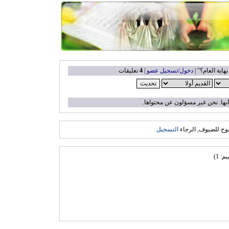
اية العام؟" |
دخول/تسجيل عضو
|
4
تعليقات
بها. نحن غير مسؤلون عن محتواها.
وح للضيوف, الرجاء
التسجيل
م: 1)