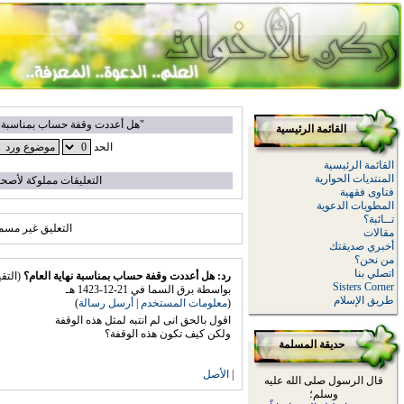
"هل أعددت وقفة حساب بمناسبة نه
القائمة الرئيسية
الحد
القائمة الرئيسية
المنتديات الحوارية
التعليقات مملوكة لأصحا
فتاوى فقهية
المطويات الدعوية
تــائبة؟
التعليق غير مسم
مقالات
أخبري صديقتك
من نحن؟
اتصلي بنا
رد: هل أعددت وقفة حساب بمناسبة نهاية العام؟
(التقيي
Sisters Corner
بواسطة برق السما في 21-12-1423 هـ
طريق الإسلام
(
معلومات المستخدم
|
أرسل رسالة
)
اقول بالحق انى لم انتبه لمثل هذه الوقفة
ولكن كيف تكون هذه الوقفة؟
حديقة المسلمة
|
الأصل
قال الرسول صلى الله عليه
وسلم؛