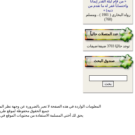
« من قام ليلة القدر إيماناً
واحتساباً غفر له ما تقدم من
ذنبه) »
رواه البخاري ( 1901 ) ، ومسلم
(760)
عدد المتصلات حالياً
توجد حاليًا 3703 ضيفة/ضيفات
صندوق البحث
المعلومات الواردة في هذه الصفحة لا تعبر بالضرورة عن وجهة نظر الموق
جميع الحقوق محفوظة لموقع طريق
يحق لك أختي المسلمة الاستفادة من محتويات الموقع في 