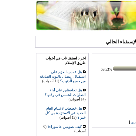
الإستفتاء الحالي
اخر 5 استفتاءات في أخوات
طريق الإسلام
59.53%
هل عقدتِ العزم على
استقبال رمضان بالتوبة الصادقة
من جميع الذنوب؟
(11 أصوات)
هل تحافظين على أداء
الصلوات الخمس في وقتها؟
(14 أصوات)
هل خططتِ لاغتنام العام
الحديد في الاستزادة من كل
خير ؟
(13 أصوات)
رى
]
كيف تصومين عاشوراء؟
(0
أصوات)