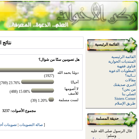
نتائج 
القائمة الرئيسية
القائمة الرئيسية
هل تصومين ستًا من شوال؟
المنتديات الحوارية
فتاوى فقهية
المطويات الدعوية
دومًا بحمد الله
تــائبة؟
(1927)
مقالات
أحيانًا
23.76% (769)
أخبري صديقتك
لا أصومها
من نحن؟
15.08% (488)
للأسف
اتصلي بنا
Sisters Corner
لست مسلمة
1.20% (39)
طريق الإسلام
مجموع الأصوات: 3237
حديقة المسلمة
[
صالة التصويتات
|
تصويتات أخ
قال الرسول صلى الله عليه
وسلم؛