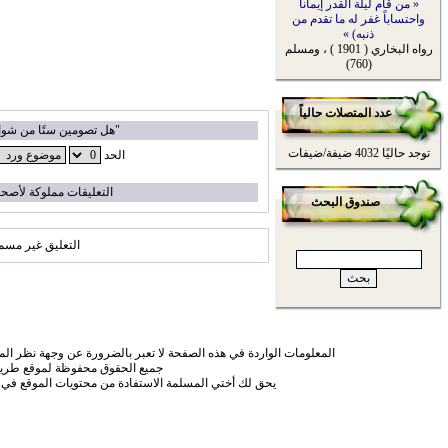
« من قام ليلة القدر إيماناً
واحتساباً غفر له ما تقدم من
ذنبه) »
رواه البخاري ( 1901 ) ، ومسلم
(760)
عدد المتصلات حالياً
"هل تصومين ستًا من شوا
توجد حاليًا 4032 ضيفة/ضيفات
الحد
التعليقات مملوكة لأصحا
صندوق البحث
التعليق غير مسم
المعلومات الواردة في هذه الصفحة لا تعبر بالضرورة عن وجهة نظر الموق
جميع الحقوق محفوظة لموقع طريق
يحق لك أختي المسلمة الاستفادة من محتويات الموقع في 