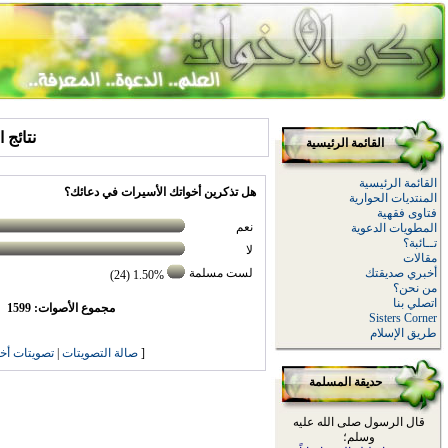
نتائج 
القائمة الرئيسية
القائمة الرئيسية
هل تذكرين أخواتك الأسيرات في دعائك؟
المنتديات الحوارية
فتاوى فقهية
نعم
المطويات الدعوية
تــائبة؟
لا
مقالات
أخبري صديقتك
لست مسلمة
1.50% (24)
من نحن؟
اتصلي بنا
مجموع الأصوات: 1599
Sisters Corner
طريق الإسلام
[
صالة التصويتات
|
تصويتات أخ
حديقة المسلمة
قال الرسول صلى الله عليه
وسلم؛