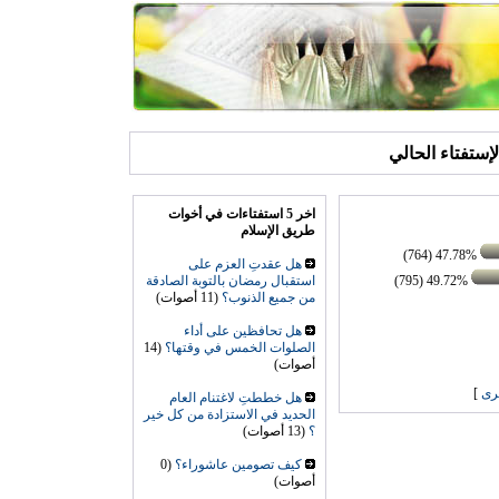
الإستفتاء الحالي
اخر 5 استفتاءات في أخوات
طريق الإسلام
47.78% (764)
هل عقدتِ العزم على
49.72% (795)
استقبال رمضان بالتوبة الصادقة
من جميع الذنوب؟
(11 أصوات)
هل تحافظين على أداء
الصلوات الخمس في وقتها؟
(14
أصوات)
رى
]
هل خططتِ لاغتنام العام
الحديد في الاستزادة من كل خير
؟
(13 أصوات)
كيف تصومين عاشوراء؟
(0
أصوات)