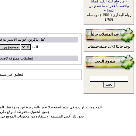
« من قام ليلة القدر إيماناً
واحتساباً غفر له ما تقدم من
ذنبه) »
رواه البخاري ( 1901 ) ، ومسلم
(760)
عدد المتصلات حالياً
"هل تذكرين أخواتك الأسيرات ف
توجد حاليًا 2573 ضيفة/ضيفات
الحد
التعليقات مملوكة لأصحا
صندوق البحث
التعليق غير مسم
المعلومات الواردة في هذه الصفحة لا تعبر بالضرورة عن وجهة نظر الموق
جميع الحقوق محفوظة لموقع طريق
يحق لك أختي المسلمة الاستفادة من محتويات الموقع في 