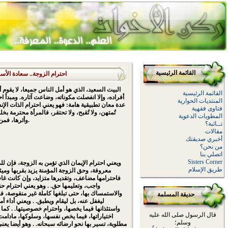
القائمة الرئيسية
احترام الزوجة.. سعادة الأس
البيت السعيد، الذي هو أمل الناس جميعا، لا يقوم أبد
القائمة الرئيسية
أفراده، وإلا انفصلت مكوناته، وضاعت آثاره. ومبدأ ا
المنتديات الحوارية
عدة معان تطبيقية هامة: فهو يعني احترام الذات الإنسان
فتاوى فقهية
تُمتهن، ولا تُقبح، ولا تحتقر، فالمرأة محترمة بخلق
المطويات الدعوية
وأثرها، فمن أهمل ذلك فقد تعدى وظلم.
تــائبة؟
مقالات
أخبري صديقتك
من نحن؟
اتصلي بنا
Sisters Corner
طريق الإسلام
معروفة، وحق الزوجة المؤمنة يزيد بقربها وميث
فاحترامها مضاعف، وتقديرها متزايد، وإن كانت غافل
واجب، وتعليمها حق. . وهو يعني احترام حق
والاستمساك بها، حتى تبلغها كاملة غير منقوصة، فم
حديقة المسلمة
ليغفل عنه، بل ليقام ويطبق. . ويعني أداء أما
واستئذانها فيما يخصها، واحترام خصوصيتها. . كما ي
قال الرسول صلى الله عليه
اختياراتها، فيما يخص نفسها، وسلوكها، مادا
وسلم؛
مطلوبة، تسير بها نحو ارضائه سبحانه. . وهو أيضا يعني