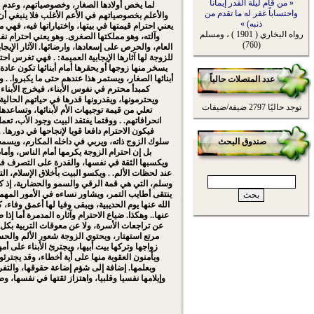
« من قام ليلة القدر إيماناً
لما يخص أولادها الصغار، وخصوصياتهم، وعدم إ
واحتساباً غفر له ما تقدم من
والأعلم بخصوصياتهم في الأعم الأغلب فلا ينبغي أن 
ذنبه) »
يعني احترام قيمتها في بيتها، واختياراتها فيه، فهي
رواه البخاري ( 1901 ) ، ومسلم
وآلته، وهو مملكتها الصغرى. وهو يعني احترام ن
(760)
العام، والحرص على إسعادها، وارضائها. الآثار الإيجاب
للزوجة لها آثارها الإيجابية العميمة: . فهي تغرس احترا
يسخر منها زوجها أو يحقرها أمام أبنائها تكون عاد
أبنائها الصغار، ويستمر هذا عندهم حتى ما يكبروا. . 
عدد المتصلات حالياً
كمبدأ محترم في نفوس الأبناء، فيخرج الأبناء 
ويحترمونها، ويقدرونها قدرها في حياتهم الحالية
توجد حاليًا 2797 ضيفة/ضيفات
تعلي من قيمة توجيهات الأم لأبنائها، وتساعد
انحرافاتهم. . ووقتما يفتقد البيت وجود الأب، تع
فيكون الاحترام دافعا قويا لإنجاحها في دورها. 
صندوق البحث
سلوك الزوج ذاته، ويربي في داخله المكارم، ويسمه
بل إن احترام الزوجة يكرمها أمام الناس، وأم
ويكسبها الثقة في نفسها، والقدرة على التصرف في
عند لحظات الألم. . ويكسو البيت بأخلاق الإسلام، ال
وسلم، التي هي قمة الرقي والسمو والحضارية، إذ كا
ينتقى أطايب التمر، ويشاور نساءه في الأمور المه
الله عنها يوم الحديبية، ويبقى وفيا لها أعمق وفاء،
عنها.. وهكذا. ضياع الاحترام وآثاره المدمرة أما إذا
عن تراجعات الأسرة، ولا عن معوقات التربية بكل م
مرتع استهتار، ويحتوي الزوجة شعور الألم والح
زواجها وتركها بيت أبيها، ويجترئ الأبناء على أمه
ويأمنون العقوبة منها على أية أخطاء، وقد يجتر
وبعلمها. إضافة إلى شؤم إضاعة حقوقها، والتفر
وإيلامها نفسيا وقلبيا، واهتزاز ثقتها في نفسها، 