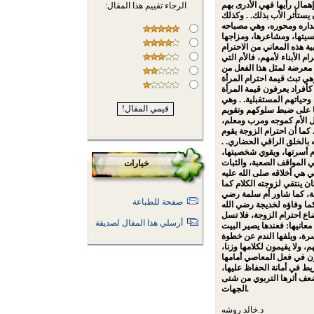
همال رأيها فهي الأدرى بهم
الرجاء تقييم هذا المقال:
يستأثر الأب بذلك. . وكذلك
 مداره ومحوره، وهي مصباحه
فسيتها، ومشاعرها، ومزاجها
ية هذه المعاني من الاحترام
م الأبناء لأمهم، فالأم التي
ة معرضة لمثل هذا الفعل من
وهي تبث قيمة احترام المرأة
كأفراد يعرفون قيمة المرأة
 وحياتهم المستقبلية. . وهي
ها على ضبط سلوكهم وتقويم
مل الأم كموجه ومرب ومعلم،
. كما أن احترام الزوجة يقوم
 بالخلق الراقي الحضاري. .
ام أسرتها، ويقوي شخصيتها،
 المواقف الصعبة، والثبات
خيارات
تي هي أخلاقه صلى الله عليه
ن ينتقي لزوجته الكلام كما
مة، كما شاور أم سلمة رضي
صفحة للطباعة
 كما وفاؤه لخديجة رضي الله
 ضاع احترام الزوجة، فلا تسل
أرسلي هذا المقال لصديقة
عانيها: فعندها يصير البيت
سرة، ويلفها الندم عن خطوة
م، ولا يقيمون لكلامها وزنا،
ئون في فعل المعاصي أمامها
يط في أمانة الحفاظ عليها،
وضعف أثرها التربوي من شتى
الجهات.
د.خالد روشه