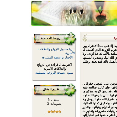
رة
روابط ذات صلة
ا إلا على مبدأ الاحترام بين
·
زيادة حول الزواج والعلاقات
حترام الزوجة الذي أقصده له
الأسرية
ية بالأصالة، فلا تُؤذى، ولا
·
الأخبار بواسطة المشرفة
 الله لها، وبتقديره لقيمتها
أكثر مقال قراءة عن الزواج
والعلاقات الأسرية:
ستون نصيحة للزوجة المسلمة
. . ويعني احترام الإيمان الذي تؤمن به الزوجة، فإن للمؤمن على المؤمن حقوقا
اقها، فإن كانت صالحة تقية
تقييم المقال
ة، فدعوتها لازمة وتذكيرها
وقها، التي شرعها الله لها،
ا شرع الله حقها ليهمل ولا
المعدل:
5
نتها، وتحقيق ذمتها المالية،
تصويتات:
2
عني احترام رغباتها، وتقدير
مت رغبات مشروعة وتقديرات
 احترام حقها في اختياراتها