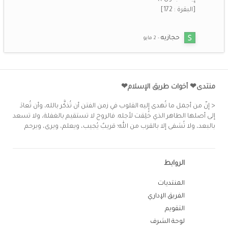
[البقرة : 172]
حجازيه
منتدى❤ أخوات طريق الإسلام❤
< إنّ من أجمل ما تُهدى إليه القلوب في زمن الفتن أن تُذكَّر بالله، وأن تُعادَ
إلى أصلها الطاهر الذي خُلِقت لأجله. فالروح لا تستقيم بالغفلة، ولا تسعد
بالبعد، ولا تُشفى إلا بالقرب من الله؛ قريبٌ يُجيب، ويعلم، ويرى، ويرحم
الروابط
المنتديات
الفريق الإداري
التقويم
لوحة الشرف