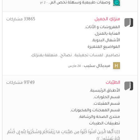
وصفات طبيعية وسهلة تخص الم…
منزلكِ الجميل
33865
مشاركات
المفروشات و الأثاث
العناية بالمنزل
الأشغال اليدوية
المواضيع المتميزة
تصاميم.. لمسات تجميلية.. نصائح.. متعلقة بمنزلكِ
ميديكال سليب
الطيّبات
91749
مشاركات
الأطباق الرئيسية
قسم الحلويات
قسم المقبلات
قسم المعجنات والمخبوزات
منتدى الصحة والرشاقة
تطبيقات الطيبات
((يَا أَيُّهَا الَّذِينَ آمَنُواْ كُلُواْ مِن طَيِّبَاتِ مَا رَزَقْنَاكُمْ وَاشْكُرُواْ لِلّهِ إِن كُنتُمْ
إِيَّاهُ تَعْبُدُونَ ))