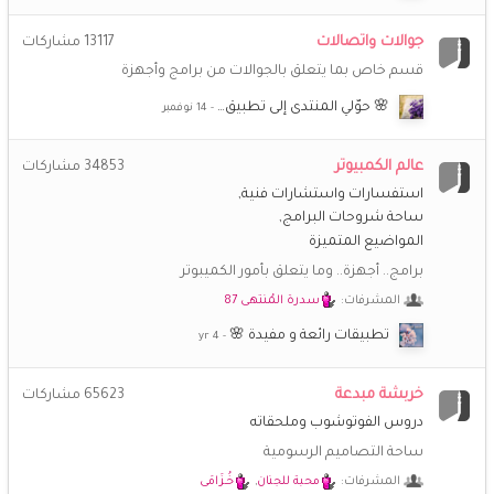
جوالات واتصالات
13117
مشاركات
قسم خاص بما يتعلق بالجوالات من برامج وأجهزة
🌸 حوّلي المنتدى إلى تطبيق…
عالم الكمبيوتر
34853
مشاركات
استفسارات واستشارات فنية
ساحة شروحات البرامج
المواضيع المتميزة
برامج.. أجهزة.. وما يتعلق بأمور الكميبوتر
المشرفات:
سدرة المُنتهى 87
تطبيقات رائعة و مفيدة 🌸
خربشة مبدعة
65623
مشاركات
دروس الفوتوشوب وملحقاته
ساحة التصاميم الرسومية
المشرفات:
محبة للجنان
,
خُـزَامَى