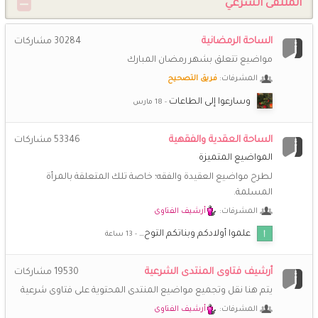
السلام عليكم ورحمة الله وبركاته .. كيف حالكن؟ اشتقت
الملتقى الشرعي
{ الــهـــا م }
25 أغسطس 10:31 ص
الساحة الرمضانية
30284
مشاركات
🌹
السلام والرحمة على ايام مضت لا تنسى ... الحمد لله
مواضيع تتعلق بشهر رمضان المبارك
المشرفات:
فريق التصحيح
شـــاني
20 يوليو 1:09 ص
سبحان الله وبحمده و استغفر الله
وسارعوا إلى الطاعات
(نشوى)
25 مايو 7:51 م
الساحة العقدية والفقهية
53346
مشاركات
السلام على من كنّ خير صحبة .... المتعاونات على الخير ..... اشتقنا
المواضيع المتميزة
🙂
لطرح مواضيع العقيدة والفقه؛ خاصة تلك المتعلقة بالمرأة
المسلمة.
*اريج الايمان*
6 مايو 8:26 م
أحبكن فى الله واشتقت لكم @خزامى @عزيزة@سندس واستبرق
المشرفات:
أرشيف الفتاوى
❤️
❤️
علموا أوﻻدكم وبناتكم التوح…
(أم *سارة*)
28 مارس 9:40 ص
أرشيف فتاوى المنتدى الشرعية
19530
مشاركات
الجمعة الأخيرة من رمضان اللهم اجعلها خير وفرج على
المسلمين أجمعين اللهم أعتق رقابنا من النار واسترنا فوق الأرض
يتم هنا نقل وتجميع مواضيع المنتدى المحتوية على فتاوى شرعية
وتحت الأرض ويوم العرض اللهم لا تحرمنا فضلك وعفوك اللهم
المشرفات:
أرشيف الفتاوى