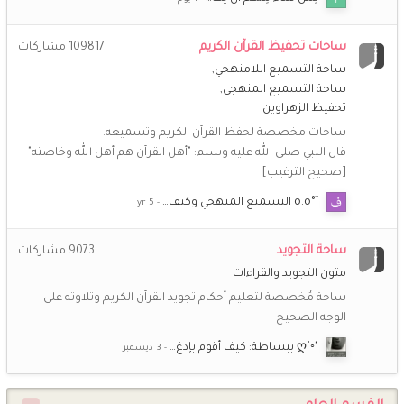
خُـزَامَى
21 فبراير 8:52 م
ساحات تحفيظ القرآن الكريم
109817
مشاركات
تقبل الله منا ومنكم صالح الأعمال .. لا تنسونا من صالح الدعوات
ساحة التسميع اللامنهجي
ساحة التسميع المنهجي
أمّ عبد الله
19 فبراير 12:41 م
تحفيظ الزهراوين
رمضان مبارك لكنّ جميعا أخواتي أخوات طريق الإسلام وكل عام
ساحات مخصصة لحفظ القرآن الكريم وتسميعه.
وأنتن إلى الله أقرب
قال النبي صلى الله عليه وسلم: "أهل القرآن هم أهل الله وخاصته"
[صحيح الترغيب]
(أم *سارة*)
19 فبراير 9:30 ص
رمضان مبارك يا حبيبات رب يعينكم على الصيام والقيام ويتقبل
¨°o.o التسميع المنهجي وكيف…
منكم صالح الأعمال ويجعلكم من عتقائه من النار
ساحة التجويد
9073
مشاركات
(أم *سارة*)
19 يناير 9:22 م
متون التجويد والقراءات
أهنئكم بقدوم شهر شعبان، بارك الله لنا ولكم فيه وبلغنا رمضان
ساحة مُخصصة لتعليم أحكام تجويد القرآن الكريم وتلاوته على
بلوغ هداية وتوفيق كل عام وأنتم بخير وصحة وسعادة.”
الوجه الصحيح
(أم *سارة*)
25 ديسمبر 9:00 م
"◦˚ღ ببساطة: كيف أقوم بإدغ…
💖
💖
💖
💖
@**راضية**