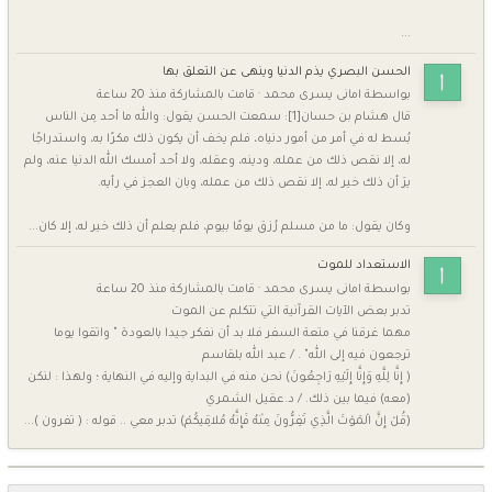
...
الحسن البصري يذم الدنيا وينهى عن التعلق بها
بواسطة
امانى يسرى محمد
·
قامت بالمشاركة
منذ 20 ساعة
قال هشام بن حسان[1]: سمعت الحسن يقول: والله ما أحد مِن الناس
بُسط له في أمر من أمور دنياه، فلم يخف أن يكون ذلك مكرًا به، واستدراجًا
له، إلا نقص ذلك من عمله، ودينه، وعقله، ولا أحد أمسك الله الدنيا عنه، ولم
يرَ أن ذلك خير له، إلا نقص ذلك من عمله، وبان العجز في رأيه.
وكان يقول: ما من مسلم رُزق يومًا بيوم، فلم يعلم أن ذلك خير له، إلا كان...
الاستعداد للموت
بواسطة
امانى يسرى محمد
·
قامت بالمشاركة
منذ 20 ساعة
تدبر بعض الآيات القرآنية التي تتكلم عن الموت
مهما غرقنا في متعة السفر فلا بد أن نفكر جيدا بالعودة " واتقوا يوما
ترجعون فيه إلى الله" . / عبد الله بلقاسم
( إِنَّا لِلَّهِ وَإِنَّا إِلَيْهِ رَاجِعُونَ) نحن منه في البداية وإليه في النهاية ؛ ولهذا : لنكن
(معه) فيما بين ذلك. / د.عقيل الشمري
(قُلْ إِنَّ الْمَوْتَ الَّذِي تَفِرُّونَ مِنْهُ فَإِنَّهُ مُلاقِيكُمْ) تدبر معي .. قوله : ( تفرون )...