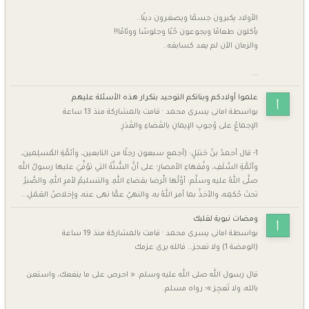
الأولاد يكبرون جسمًا ويصغرون دينًا..
يأكلون طعامًا ويجوعون حُبًا وجلوسًا ووئامًا!!
والزمان الآن لم يعد كسابقه..
...
علموا أوﻻدكم وبناتكم التوحيد بتكرار هذه الأسئلة عليهم
بواسطة
امانى يسرى محمد
·
قامت بالمشاركة
منذ 13 ساعة
الإجماعُ على وُجوبِ الإيمانِ بالقَضاءِ والقَدَرِ
1- قال أحمدُ بنُ حَنبَلٍ: (أجمع سبعون رجلًا من التابعين، وأئمَّةِ المُسلِمين،
وأئمَّةِ السَّلَفِ، وفُقهاءِ الأمصارِ؛ على أنَّ السُّنَّةَ التي توُفِّيَ عليها رسولُ الله
صلَّى اللهُ عليه وسلَّم: أوَّلُها الِّرضا بقضاءِ اللهِ، والتسليمُ لأمرِ اللهِ، والصَّبرُ
تحتَ حُكمِه، والأخذُ بما أمر اللهُ به، والنهيُ عمَّا نهى عنه، وإخلاصُ العَمَلِ...
ومضات نبوية لقلبك
بواسطة
امانى يسرى محمد
·
قامت بالمشاركة
منذ 19 ساعة
(الومضة 1) ولا تعجز… فالله يرى عزمك
قال رسول الله صلى الله عليه وسلم: « احرص على ما ينفعك، واستعن
بالله، ولا تَعجِز »؛ رواه مسلم.