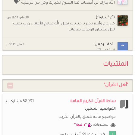
💝
الله يبارك في أصحاب هذا الصرح المبارك وكل من مر عليه.
(أم *سارة*)
18 مايو 9:09 ص
كل عام وأنتم بخير يا حبيبات تقبل الله صالح الأعمال ورب يكتب
لكل مشتاق الوقوف بعرفات
~أمة الرحمن~
4 مايو 10:15 م
اشتقت 🤍
المنتديات
شـــاني
4 مايو 9:07 م
💕
السلام عليكم ورحمة الله وبركاته كيف الاخوات
"أهل القرآن"
ام جومانا وجنى
5 أبريل 7:58 ص
حبيباتي كيف الحال وحشتوني جدا
ساحة القرآن الكريم العامة
58991
مشاركات
راغبة بالفردوس
26 مارس 12:21 ص
المواضيع المتميزة
اللهم صلِّ وسلِّم وبارك على نبينا محمد ﷺ
مواضيع عامة تتعلق بالقرآن الكريم
المشرفات:
**راضية**
خُـزَامَى
13 مارس 7:39 م
اللهم إنك عفو تحب العفو فاعف عنا ،،،
لِمَن شَاء مِنكُمْ أَن يَت…