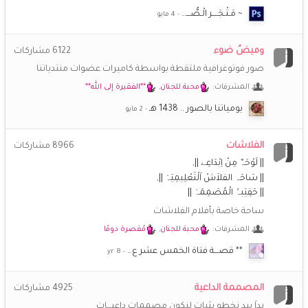
~ مَـتْـجَــــر الْـصُّـــ…
وميضُ ضوء
6122
مشاركات
صور فوتوغرافية ملتقطة بواسطة كاميرات عضوات منتدياتنا
المشرفات:
محبة للجنان
,
**الفقيرة إلى الله**
يومياتنا بالصور .. 1438 هـ
الفلاشات
8966
مشاركات
|| لَوْحَہٌ مِنْ اِبْدَاعِے ||
|| سَاحَہ الفلاَشْ اَلْتَعْلِيمِيَہْ ||
|| حَقِيَبہُ الْمُصَمِمَہْ ||
ساحة خاصة بأفلام الفلاشات
المشرفات:
محبة للجنان
,
مُقصرة دومًا
** قصـــة فتاة الخمس عشر ع…
المصممة الداعية
4925
مشاركات
يداَ بيد نخطو بثبات لنكون مصممات داعيـــات