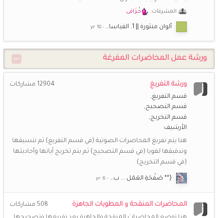
المشرفات:
خُـزَامَى
ألوان منثورة || 1. القياسا…
ورشة عمل المحاضرات المفرغة
ورشة التفريغ
12904
مشاركات
قسم التفريغ
قسم التصحيح
قسم التخريج
الأرشيف
هنا يتم تفريغ المحاضرات الصوتية (في قسم التفريغ) ثم تنسيقها
وتدقيقها لغويا (في قسم التصحيح) ثم يتم تخريج آياتها وأحاديثها
(في قسم التخريج)
{** صَفْحَةِ العَمَل ... ب…
المحاضرات المنقحة و المطويات الجاهزة
508
مشاركات
هنا توضع المحاضرات المنقحة والجاهزة بعد تفريغها وتصحيحها