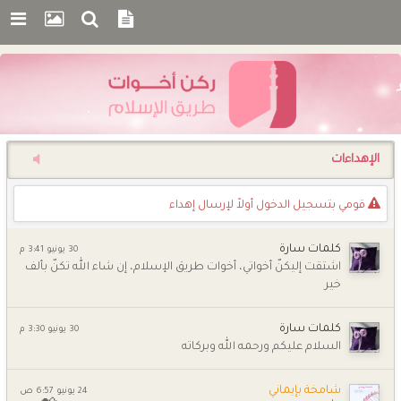
اﻹهداءات
قومي بتسجيل الدخول أوﻻً لإرسال إهداء
كلمات سارة
30 يونيو 3:41 م
اشتقت إليكنّ أخواتي، أخوات طريق الإسلام، إن شاء الله تكنّ بألف
خير
كلمات سارة
30 يونيو 3:30 م
السلام عليكم ورحمه الله وبركاته
شامخة بإيماني
24 يونيو 6:57 ص