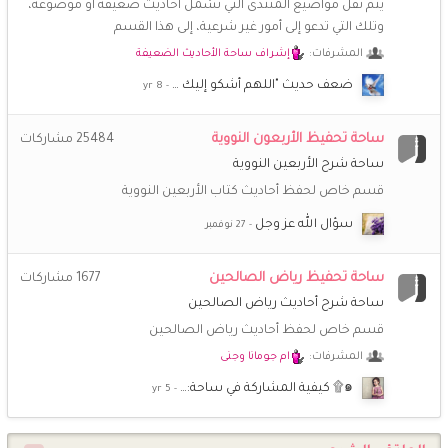
يتم نقل مواضيع المنتدى التي تشمل أحاديثَ ضعيفة أو موضوعة،
@أمة الله ~ عائشة ~ غالبا الملفات انفقدت .. اعرف واحدة من اللي
وتلك التي تدعو إلى أمور غير شرعية، إلى هذا القسم
كانو يعملون فيها سأسألها لو عندها نسخ منها
المشرفات:
إشراف ساحة الأحاديث الضعيفة
أمة الله ~ عائشة ~
2 اكتوبر 7:46 ص
ضعف حديث "اللهم أشكو إليك …
السلام عليكم.. كيف احمل مجلات فتيات تبع منتدى اخوات طريق
الاسلام؟ حاولت ولم يفتح معي.. وجزاكم الله خيرا
ساحة تحفيظ الأربعون النووية
25484
مشاركات
ساحة شرح الأربعين النووية
أمة الله ~ عائشة ~
28 سبتمبر 5:59 م
عن يُسَيرَةَ رَضي الله عنها - وكانت من المهاجرات - قالت: قال لنا
قسم خاص لحفظ أحاديث كتاب الأربعين النووية
رسول الله ﷺ : «عَلَيكُنَّ بالتسبيح، والتهليل، والتَّقْدِيسِ ، واعقُدنَ
سؤال الله عز وجل
بِالأَنامِلِ ؛ فَإِنَّهُنَّ مَسؤُولاتٍ مُستَنطَقَاتٍ ، وَلَا تَعْفُلنَ؛ فَتَنسَينَ
الرَّحمَةَ» قال القاري رحمه الله: «أي: لا تَترُكنَ الذَّكرَ، فَإِنَّكُنَّ لَو تَرَكتُنَّ
الذَّكَرَ لَحُرِمتُنَّ ثَوابَهُ، فَكَأَنَّكُنَّ تَرَكْتُنَّ الرَّحْمَةَ» وصية النبي ﷺ لنا نحن
ساحة تحفيظ رياض الصالحين
1677
مشاركات
معشر النساء
ساحة شرح أحاديث رياض الصالحين
قسم خاص لحفظ أحاديث رياض الصالحين
الملتزمة المتفائلة
16 سبتمبر 1:48 ص
😅
اشتقت بحجم السماء.. كيف حالكم يا غاليات هل يتذكرني احد
المشرفات:
ام جومانا وجنى
❤️
๑۩ كيفية المشاركة في ساحة:…
أمة الله ~ عائشة ~
5 سبتمبر 9:48 ص
❤️