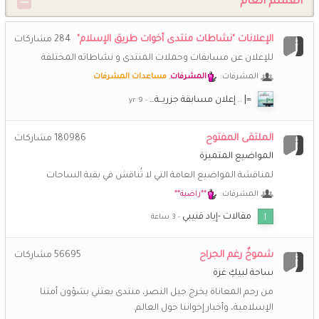
القسم العام
**راضية**
25 ديسمبر 2:11 م
💖
و أنت بخير يا حبيبة و كل الأمة الإسلامية
الإعلانات "نشاطات منتدى أخوات طريق الإسلام"
284
مشاركات
(أم *سارة*)
20 ديسمبر 9:29 م
للإعلان عن مسابقات وحملات المنتدى و نشاطاته المختلفة
كل عام وأنتم بخير هذه أول ليلة في شهر رجب الأصب أسأل الله أن
المشرفات:
المشرفات
,
مساعدات المشرفات
يصب علينا وعلى كل المسلمين الخير صبا اللهم نسألك حبك
وحب من يحبك وحب كل عمل يقرّبنا إليك اللهم آمين
=| .. إعلان مسابقة جزريــة…
**راضية**
10 ديسمبر 2:03 م
الملتقى المفتوح
180986
مشاركات
🌹
معقووول أنا آخر إهداء وينكم؟؟؟
المواضيع المتميزة
لمناقشة المواضيع العامة التي لا تُناقش في بقية الساحات
**راضية**
19 نوفمبر 7:21 ص
🌷
المشرفات:
**راضية**
صباحكم بشريات تبهج قلوبكم
مقالات -إياد قنيبي
(أم *سارة*)
17 نوفمبر 8:10 م
@سدرة المُنتهى 87 وعليكم السلام ورحمة الله وبركاته اهلا سدرة
شموخٌ رغم الجراح
56695
مشاركات
نورتي ارجعي بقى نفسي المنتدى يرجع زي زمان
ساحة لبيكِ غزة
من رحم المعاناة يخرج جيل النصر، منتدى يعتني بشؤون أمتنا
سدرة المُنتهى 87
17 نوفمبر 7:56 م
🌹
السلام عليكم ورحمة الله وبركاته.. حيا الله هذه الوجوه النيرة
الإسلامية، وأخبار إخواننا حول العالم.