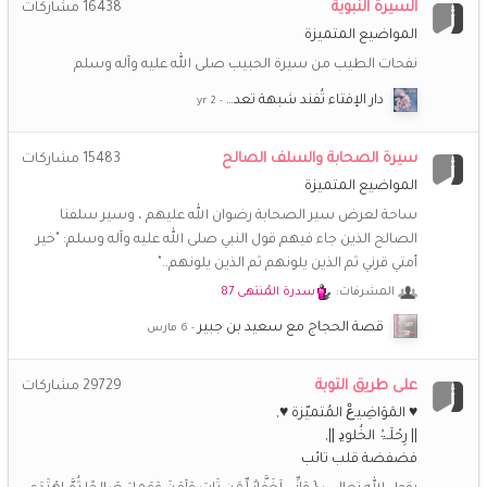
السيرة النبوية
16438
مشاركات
¯`ღ سماح ღ´¯
29 مايو 7:32 م
المواضيع المتميزة
السلام عليكم ورحمة الله وبركاته كم اشتقت للمنتدى وللاخوات
نفحات الطيب من سيرة الحبيب صلى الله عليه وآله وسلم
الطيبات الغاليات ،ماأجملها من ذكريات
دار الإفتاء تُفند شبهة تعد…
رونق الياسمين
8 مايو 7:00 م
اشتقت للأخوات جميعا و لعزيزة القلب والعفو و خزامى شاني
سيرة الصحابة والسلف الصالح
15483
مشاركات
وأنفاس الفجر والكثييررررر من الأخوات .. تعلمنا بأنّ الحبَّ وصلٌ..
♥️
المواضيع المتميزة
‏وأنّ الوصلَ أصدقهُ الدعاءُ"
ساحة لعرض سير الصحابة رضوان الله عليهم ، وسير سلفنا
الصالح الذين جاء فيهم قول النبي صلى الله عليه وآله وسلم: "خير
رونق الياسمين
8 مايو 6:54 م
💔
😩
♥️
♥️
♥️
♥️
أمتي قرني ثم الذين يلونهم ثم الذين يلونهم.."
يازين هالمكان والذكريات فيه
اشتقققققت له
المشرفات:
سدرة المُنتهى 87
(أم *سارة*)
25 أبريل 10:51 م
قصة الحجاج مع سعيد بن جبير
😥
❤️
يا الله كم اشتاق للجميع وللمودة التي كانت تملأ المكان
على طريق التوبة
29729
مشاركات
هدوء الفجر
25 أبريل 4:37 م
♥ المَوَاضِيـﻉْ المُتميّزة ♥
وحشتَوووووني جداااااا... حد لسه فاكرني... حنيت للمنتدى جدا
♥️
♥️
♥️
|| رِحْلَـۃُ الخُلوﮂ ||
فضفضة قلب تائب