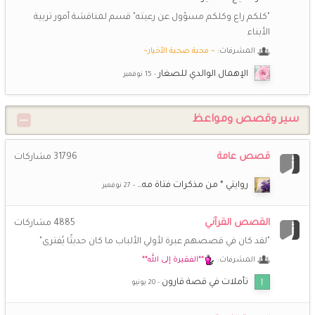
جعلها الله في موازين حسناتك ..
"كلكم راع وكلكم مسؤول عن رعيته" قسم لمناقشة أمور تربية
الأبناء
شـــاني
9 ديسمبر 8:58 م
💕
المشرفات:
~ محبة صحبة الأخيار~
السلام عليكم ورحمة الله وبركاته احبكم
الإهمال الوالدي للصغار
ريم الوحيدة
7 يوليو 9:09 م
ريم الوحيدة
سير وقصص ومواعظ
*اريج الايمان*
27 يونيو 8:12 ص
❤️
افتقدكن حبيباتى
قصص عامة
31796
مشاركات
روايتي * من مذكرات فتاة مه…
راغبة بالفردوس
18 يونيو 1:16 ص
🤍
القصص القرآني
4885
مشاركات
(أم *سارة*)
16 يونيو 3:09 م
"لقد كان في قصصهم عبرة لأولي الألباب ما كان حديثًا يُفترى"
💞
عيد أضحى مبارك على الجميع
المشرفات:
**الفقيرة إلى الله**
تأملات في قصة قارون
أزهارالبنفسج
12 يونيو 8:18 ص
كل سنة وانتم طيبين