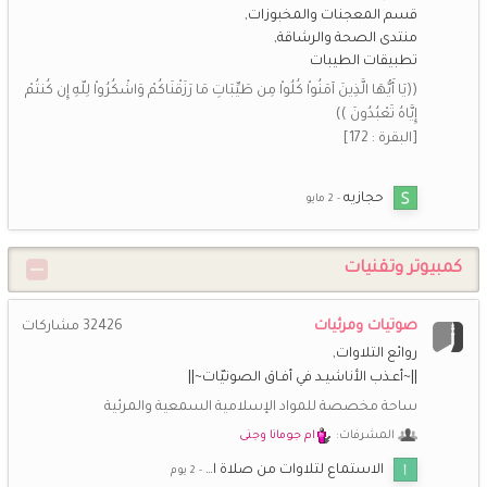
قسم المعجنات والمخبوزات
منتدى الصحة والرشاقة
شـــاني
29 يناير 2:46 م
تطبيقات الطيبات
سبحان الله وبحمده سبحان الله العظيم
((يَا أَيُّهَا الَّذِينَ آمَنُواْ كُلُواْ مِن طَيِّبَاتِ مَا رَزَقْنَاكُمْ وَاشْكُرُواْ لِلّهِ إِن كُنتُمْ
إِيَّاهُ تَعْبُدُونَ ))
*اريج الايمان*
14 يناير 8:00 م
[البقرة : 172]
اشتقت اليكم حبيباتي الغاليات
أزهارالبنفسج
8 يناير 4:26 ص
حجازيه
لا اله الا الله محمد رسول الله
كمبيوتر وتقنيات
أزهارالبنفسج
24 ديسمبر 5:03 م
كم سعدت بكم
صوتيات ومرئيات
32426
مشاركات
عرض المزيد
روائع التلاوات
||~أعـذب الأناشيـد في أفـاق الصوتيّات~||
ساحة مخصصة للمواد الإسلامية السمعية والمرئية
المشرفات:
ام جومانا وجنى
الاستماع لتلاوات من صلاة ا…