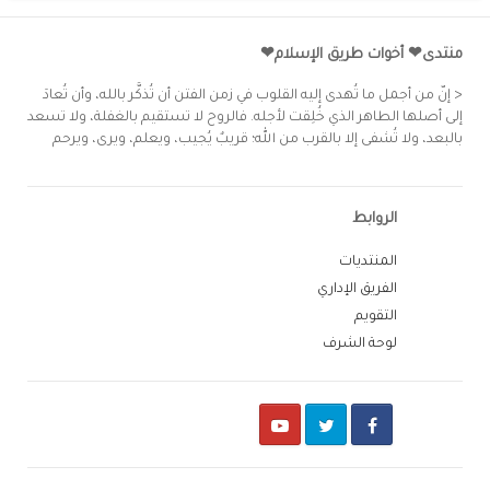
منتدى❤ أخوات طريق الإسلام❤
< إنّ من أجمل ما تُهدى إليه القلوب في زمن الفتن أن تُذكَّر بالله، وأن تُعادَ
إلى أصلها الطاهر الذي خُلِقت لأجله. فالروح لا تستقيم بالغفلة، ولا تسعد
بالبعد، ولا تُشفى إلا بالقرب من الله؛ قريبٌ يُجيب، ويعلم، ويرى، ويرحم
الروابط
المنتديات
الفريق الإداري
التقويم
لوحة الشرف
Youtube
Twitter
Facebook