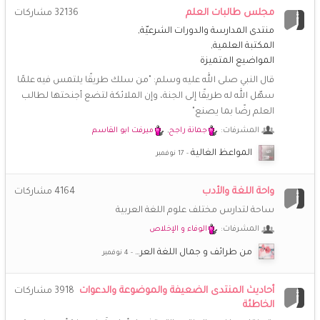
🌹
مجلس طالبات العلم
32136
مشاركات
جديد.
منتدى المدارسة والدورات الشرعيّة
المكتبة العلمية
**راضية**
4 نوفمبر 4:09 م
المواضيع المتميزة
😘
نورك غاليتي
قال النبي صلى الله عليه وسلم: "من سلك طريقًا يلتمس فيه علمًا
سهّل الله له طريقًا إلى الجنة، وإن الملائكة لتضع أجنحتها لطالب
خُـزَامَى
4 نوفمبر 2:07 م
🌷
🌷
🌷
🌷
🌷
🌷
العلم رضًا بما يصنع"
@**راضية** نوووورتي
المشرفات:
جمانة راجح
,
ميرفت ابو القاسم
**راضية**
4 نوفمبر 11:43 ص
المواعظ الغالية
💝
💝
💝
💝
💝
💝
💝
واحة اللغة والأدب
4164
مشاركات
**راضية**
3 نوفمبر 8:30 ص
ساحة لتدارس مختلف علوم اللغة العربية
يااااه شعور عجيييب، كيف حالكن يا أخوات، ما رأيكن بحياة جديدة
لمنتدانا؟
المشرفات:
الوفاء و الإخلاص
من طرائف و جمال اللغة العر…
**راضية**
3 نوفمبر 8:27 ص
السلام عليكم ورحمة الله وبركاته
أحاديث المنتدى الضعيفة والموضوعة والدعوات
3918
مشاركات
الخاطئة
خُـزَامَى
21 اكتوبر 1:18 م