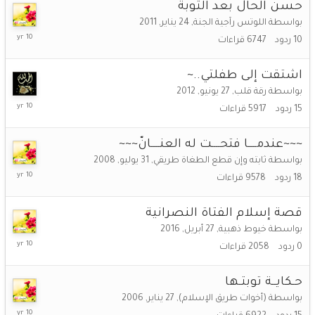
حسن الحال بعد التوبة
بواسطة
اللوتس رآجية الجنة
,
24 يناير, 2011
27
10
ردود
6747
قراءات
أبريل,
2016
اشتقت إلى طفلتي..~
بواسطة
رقة قلب
,
27 يونيو, 2012
27
15
ردود
5917
قراءات
أبريل,
2016
~~~عندمــــا فتحــــت له العنــــانّ~~~
بواسطة
ثابته وإن قطع الطغاة طريقي
,
31 يوليو, 2008
27
18
ردود
9578
قراءات
أبريل,
2016
قصة إسلام الفتاة النصرانية
بواسطة
خيوط ذهبية
,
27 أبريل, 2016
27
0
ردود
2058
قراءات
أبريل,
2016
حـكايــة توبتـها
بواسطة
(أخوات طريق الإسلام)
,
27 يناير, 2006
27