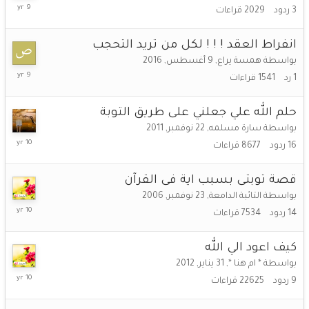
3
3
ردود
2029
قراءات
سبتمبر,
2016
انفراط العقد ! ! ! لكل من تريد التحجب
بواسطة
همسة يراع
,
9 أغسطس, 2016
10
1
رد
1541
قراءات
أغسطس,
2016
حلم الله علي جعلني على طريق التوبة
بواسطة
سارة مسلمه
,
22 نوفمبر, 2011
29
16
ردود
8677
قراءات
يوليو,
2016
قصة توبتى بسبب اية فى القرآن
بواسطة
التائبة الدامعة
,
23 نوفمبر, 2006
28
14
ردود
7534
قراءات
أبريل,
2016
كيف اعود الي الله
بواسطة
* ام هنا *
,
31 يناير, 2012
27
9
ردود
22625
قراءات
أبريل,
2016