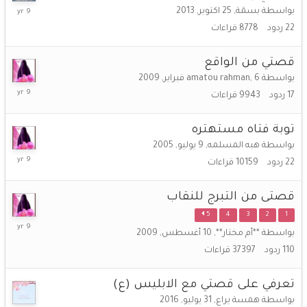
17
بواسطة
بسمَة
,
25 اكتوبر, 2013
أبريل,
22
ردود
8778
قراءات
2017
قصتي من الواقع
بواسطة
6 فبراير, 2009
,
amatou rahman
8
17
ردود
9943
قراءات
أبريل,
2017
توبة فتاه مستهتره
بواسطة
هبه المسلمه
,
9 يوليو, 2005
8
22
ردود
10159
قراءات
أبريل,
2017
قصتى من التبرج للنقاب
5
4
3
2
1
7
بواسطة
**أم مختار**
,
10 أغسطس, 2009
أبريل,
110
ردود
37397
قراءات
2017
تعرفي على قصتي مع الابليس (ع)
بواسطة
همسة يراع
,
31 يوليو, 2016