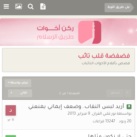
على طريق التوبة
فضفضة قلب تائب
قصص بأقلام الأخوات التائبات
عرض بواسطة
السابق
التالي
الصفحة 1 من 2
أريد لبس النقاب..وضعف إيماني يمنعني
بواسطة
نور قلبي القران
,
9 فبراير, 2013
13
20
ردود
13247
قراءات
سبتمبر,
2014