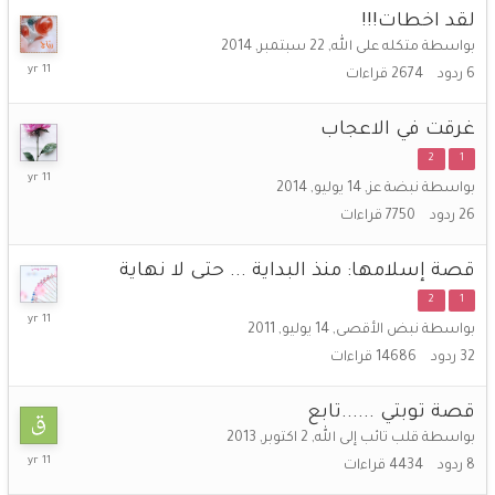
2015
لقد اخطات!!!
بواسطة
متكله على الله
,
22 سبتمبر, 2014
15
6
ردود
2674
قراءات
نوفمبر,
2014
غرقت في الاعجاب
2
1
12
بواسطة
نبضة عز
,
14 يوليو, 2014
سبتمبر,
26
ردود
7750
قراءات
2014
قصة إسلامها: منذ البداية ... حتى لا نهاية
2
1
19
بواسطة
نبض الأقصى
,
14 يوليو, 2011
أغسطس,
32
ردود
14686
قراءات
2014
قصة توبتي ......تابع
بواسطة
قلب تائب إلى الله
,
2 اكتوبر, 2013
18
8
ردود
4434
قراءات
أغسطس,