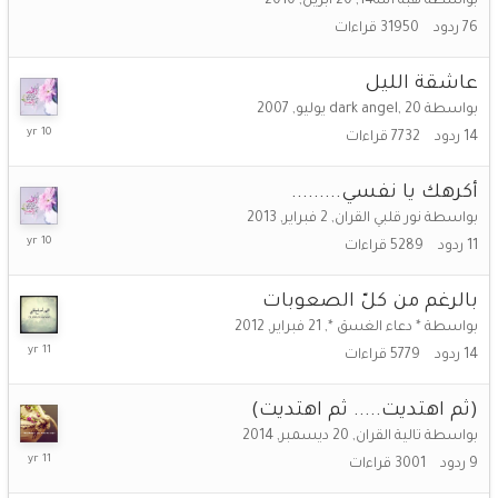
بواسطة
هبة الله14
,
20 أبريل, 2010
2016
76
ردود
31950
قراءات
عاشقة الليل
بواسطة
20 يوليو, 2007
,
dark angel
4
14
ردود
7732
قراءات
فبراير,
2016
أكرهك يا نفسي.........
بواسطة
نور قلبي القران
,
2 فبراير, 2013
4
11
ردود
5289
قراءات
فبراير,
2016
بالرغم من كلّ الصعوبات
بواسطة
* دعاء الغسق *
,
21 فبراير, 2012
30
14
ردود
5779
قراءات
مايو,
2015
(ثم اهتديت..... ثم اهتديت)
بواسطة
تالية القران
,
20 ديسمبر, 2014
12
9
ردود
3001
قراءات
يناير,