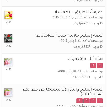
15
ردود
6922
قراءات
أبريل,
2016
وعرفتُ الطريق .. بهمسةٍ
بواسطة
همسة أمل ~
,
25 فبراير, 2016
27
16
ردود
2743
قراءات
أبريل,
2016
قصة إسلام حارس سجن غوانتانامو
بواسطة
أم أمة الله
,
5 يناير, 2015
30
10
ردود
3537
قراءات
مارس,
2016
هذه أنا.. حاشجيات
2
1
15
بواسطة
حاشجيات
,
30 يناير, 2008
مارس,
42
ردود
16133
قراءات
2016
قصة اسلام والدتي (لا تنسوها من دعواتكم
لها بالثبات)
18
4
3
2
1
فبراير,