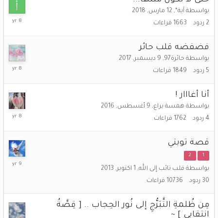
حتى لا نكون مثلها...
بواسطة
آية*
,
12 مارس, 2018
12
2
ردود
1663
قراءات
مارس,
2018
فضفضه قلب حائر
بواسطة
حائرة97
,
9 ديسمبر, 2017
10
5
ردود
1849
قراءات
ديسمبر,
2017
أنا أغااار !
بواسطة
همسة يراع
,
9 أغسطس, 2016
16
4
ردود
1762
قراءات
اكتوبر,
2017
قصة توبتي
2
1
9
بواسطة
قلب تائب إلى الله
,
1 اكتوبر, 2013
مايو,
30
ردود
10736
قراءات
2017
مِن ظُلمةِ التَّبَرُّجِ إلى نُور الحِجاب .. [ قِصَّةُ
انتقابي ] ~