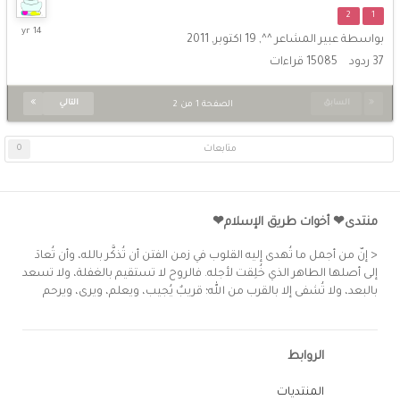
2
1
18
بواسطة
عبير المشاعر ^^
,
19 اكتوبر, 2011
نوفمبر,
37
ردود
15085
قراءات
2011
السابق
التالي
الصفحة 1 من 2
متابعات
0
منتدى❤ أخوات طريق الإسلام❤
< إنّ من أجمل ما تُهدى إليه القلوب في زمن الفتن أن تُذكَّر بالله، وأن تُعادَ
إلى أصلها الطاهر الذي خُلِقت لأجله. فالروح لا تستقيم بالغفلة، ولا تسعد
بالبعد، ولا تُشفى إلا بالقرب من الله؛ قريبٌ يُجيب، ويعلم، ويرى، ويرحم
الروابط
المنتديات