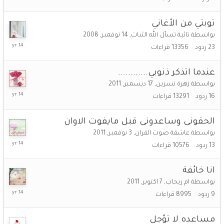
أغسطس,
2014
توبتي من الأغاني
بواسطة
تائبة تسأل الله الثبات
,
14 نوفمبر, 2008
27
23
ردود
13356
قراءات
يونيو,
2012
عندما اتذكر ذنوبي............
بواسطة
زهرة نسرين
,
17 ديسمبر, 2011
20
16
ردود
13291
قراءات
يناير,
2012
الحقونى وساعدونى قبل مايفوت الاوان
بواسطة
عاشقة صوت القران
,
3 نوفمبر, 2011
17
13
ردود
10576
قراءات
ديسمبر,
2011
انا خائفة
بواسطة
ام ريحاب
,
7 اكتوبر, 2011
14
9
ردود
8995
قراءات
ديسمبر,
2011
مساعده لا تؤجل