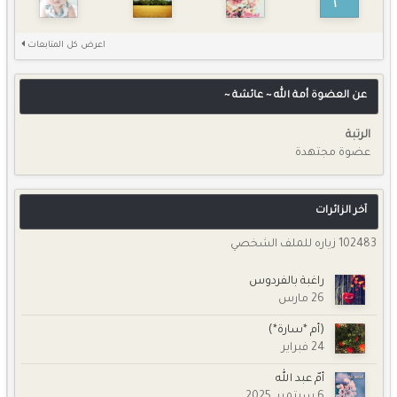
اعرض كل المتابعات
عن العضوة أمة الله ~ عائشة ~
الرتبة
عضوة مجتهدة
آخر الزائرات
102483 زياره للملف الشخصي
راغبة بالفردوس
26 مارس
(أم *سارة*)
24 فبراير
أمّ عبد الله