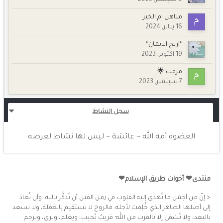
6 سبتمبر, 2025
مناهل ام الخير
16 يناير, 2024
*اريج الايمان*
19 اكتوبر, 2023
مرفت 🌟
7 سبتمبر, 2023
سجل النشاط
العضوة أمة الله ~ عائشة ~ ليس لها نشاط لعرضه
منتدى❤ أخوات طريق الإسلام❤
< إنّ من أجمل ما تُهدى إليه القلوب في زمن الفتن أن تُذكَّر بالله، وأن تُعادَ
إلى أصلها الطاهر الذي خُلِقت لأجله. فالروح لا تستقيم بالغفلة، ولا تسعد
بالبعد، ولا تُشفى إلا بالقرب من الله؛ قريبٌ يُجيب، ويعلم، ويرى، ويرحم