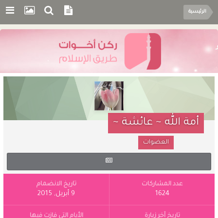
الرئيسية
أمة الله ~ عائشة ~
العضوات
عدد المشاركات
تاريخ الانضمام
1624
9 أبريل, 2015
تاريخ آخر زيارة
الأيام التي فازت فيها