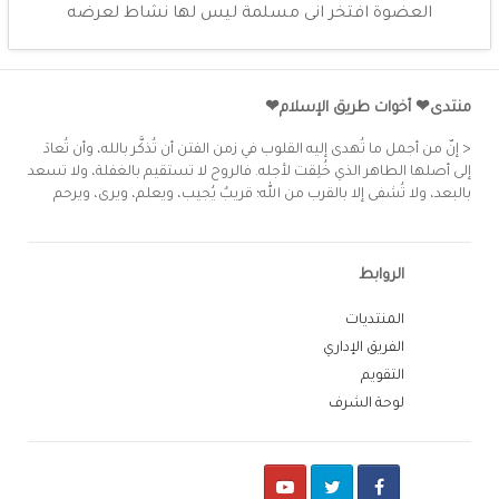
العضوة افتخر انى مسلمة ليس لها نشاط لعرضه
منتدى❤ أخوات طريق الإسلام❤
< إنّ من أجمل ما تُهدى إليه القلوب في زمن الفتن أن تُذكَّر بالله، وأن تُعادَ
إلى أصلها الطاهر الذي خُلِقت لأجله. فالروح لا تستقيم بالغفلة، ولا تسعد
بالبعد، ولا تُشفى إلا بالقرب من الله؛ قريبٌ يُجيب، ويعلم، ويرى، ويرحم
الروابط
المنتديات
الفريق الإداري
التقويم
لوحة الشرف
Youtube
Twitter
Facebook