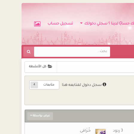
ك حسابًا لدينا ؟ سجلي دخولك
تسجيل حساب
كل الأنشطة
متابعات
سجل دخول لمتابعه هذا
4
عرض بواسطة
3
ردود
خُـزَامَى