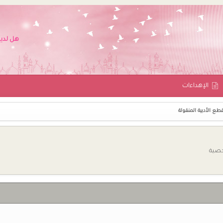
هل لدي
اﻹهداءات
طع الأدبية المنقولة
خصية