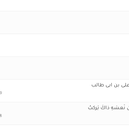
لى بن ابى طالب
9
ن نَعشهِ ذاكَ يَركبُ
8