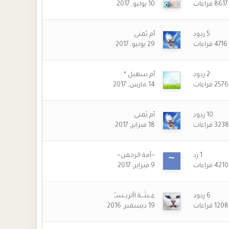
8617
قراءات
10 يوليو, 2017
5
ردود
أم يُمنى
4716
قراءات
29 يونيو, 2017
2
ردود
أم سهيل *
2576
قراءات
14 مارس, 2017
10
ردود
أم يُمنى
3238
قراءات
18 فبراير, 2017
1
رد
~أمة الرحمن~
4210
قراءات
9 فبراير, 2017
6
ردود
غِــيثَـــة اآلريــســْ
1208
قراءات
19 ديسمبر, 2016