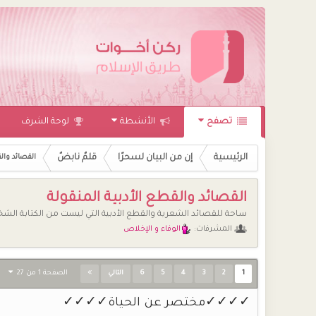
تصفح
الأنشطة
لوحة الشرف
الرئيسية
إن من البيان لسحرًا
قلمٌ نابضٌ
القصائد والق
القصائد والقطع الأدبية المنقولة
ساحة للقصائد الشعرية والقطع الأدبية التي ليست من الكتابة الش
المشرفات:
الوفاء و الإخلاص
1
2
3
4
5
6
الصفحة 1 من 27
التالي
✓✓✓✓مختصر عن الحياة✓✓✓✓