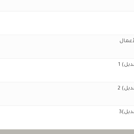
الأعمال
9
يل) 1
0
يل) 2
يل)3