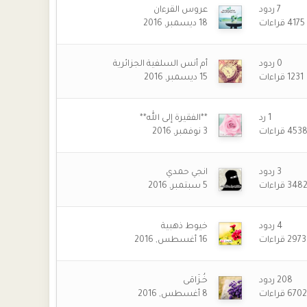
7
ردود
عروس القرءان
4175
قراءات
18 ديسمبر, 2016
0
ردود
أم أنس السلفية الجزائرية
1231
قراءات
15 ديسمبر, 2016
1
رد
**الفقيرة إلى الله**
453
قراءات
3 نوفمبر, 2016
3
ردود
انجي حمدي
348
قراءات
5 سبتمبر, 2016
4
ردود
خيوط ذهبية
2973
قراءات
16 أغسطس, 2016
208
ردود
خُـزَامَى
670
قراءات
8 أغسطس, 2016