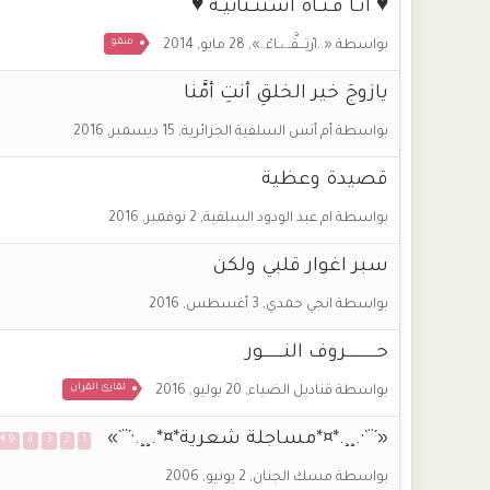
♥ أنَـا فَـتَـاة استثـنائيّـة ♥
منقو
بواسطة
«..ارْتِـــقَّـےـاءْ..»
,
28 مايو, 2014
يازوجَ خير الخلقِ أنتِ أمَّنا
بواسطة
أم أنس السلفية الجزائرية
,
15 ديسمبر, 2016
قصيدة وعظية
بواسطة
ام عبد الودود السلفية
,
2 نوفمبر, 2016
سبر اغوار قلبي ولكن
بواسطة
انجي حمدي
,
3 أغسطس, 2016
حـــــــــروف النــــــور
لقارئ القران
بواسطة
قناديل الضياء
,
20 يوليو, 2016
«´¨`·.¸¸.*¤*مساجلة شعرية*¤*.¸¸.·´¨`»
9
4
3
2
1
بواسطة
مسك الجنان
,
2 يونيو, 2006