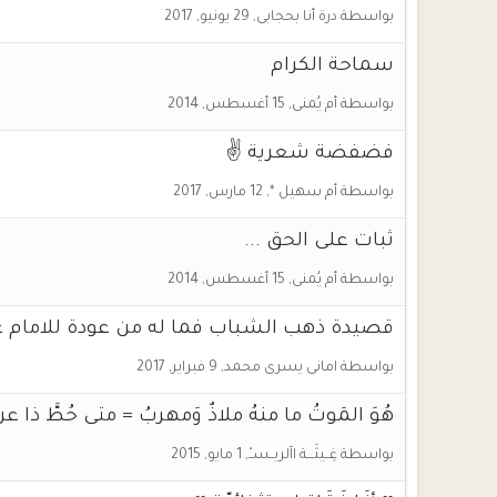
بواسطة
درة أنا بحجابى
,
29 يونيو, 2017
سماحة الكرام
بواسطة
أم يُمنى
,
15 أغسطس, 2014
فضفضة شعرية ✌
بواسطة
أم سهيل *
,
12 مارس, 2017
ثبات على الحق ...
بواسطة
أم يُمنى
,
15 أغسطس, 2014
قصيدة ذهب الشباب فما له من عودة للامام ع
بواسطة
امانى يسرى محمد
,
9 فبراير, 2017
هُوَ المَوتُ ما منهُ ملاذٌ وَمهربُ = متى حُطَّ ذا ع
بواسطة
غِــيثَـــة اآلريــســْ
,
1 مايو, 2015