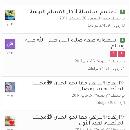
تصاميم "سلسلة أذكار المسلم اليومية"
بواسطة
نبض الأقصى
,
26 ديسمبر, 2011
4
13
ردود
27409
قراءات
مارس,
2012
اسطوانة صفة صلاة النبي صلى الله عليه
وسلم
3
2
1
فبراير,
بواسطة
*زمـــردة*
,
6 أبريل, 2011
2012
34
ردود
24181
قراءات
✨ارتقاء✨لنرتقي معا نحو الجنان 🎁مجلتنا
الحائطية:عدد رمضان
30
بواسطة
**راضية**
,
27 مايو, 2017
مايو,
1
رد
8198
قراءات
2017
✨ارتقاء✨لنرتقي معا نحو الجنان 🎁مجلتنا
الحائطية:العدد الأول
16