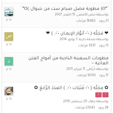
2014
¨°O( مطوية فضل صيام ست من شوال )O°¨
بواسطة
نبض الأقصى
,
15 اكتوبر, 2007
5
21
ردود
18482
قراءات
أغسطس,
2014
❤ مَجَلّة (.•ˆ• أنوَّار الإيمـان •ˆ•. ) ❤
بواسطة
صدقه جارية
,
3 يوليو, 2014
7
13
ردود
3937
قراءات
يوليو,
2014
مطويات السفينة الناجية من أمواج الفتن
العاتية ~
3
بواسطة
خُـزَامَى
,
11 فبراير, 2011
مايو,
17
ردود
16705
قراءات
2014
✿ مِجَلّة (.•ˆ• فَتَيَات •ˆ•. ) العدَدَ الرّابعْ ✿
2
1
28
بواسطة
جِهاد
,
29 سبتمبر, 2010
أبريل,
28
ردود
22043
قراءات
2014