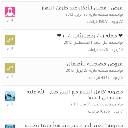
عرض : فضل الأذكار عند طرفيّ النهار .
بواسطة
صدقه جارية
,
26 أبريل, 2012
10
22
ردود
15077
قراءات
فبراير,
2013
❤ مَجَلّة (.•ˆ• رَمَضانيّات •ˆ•. ) ❤
بواسطة
أمل الأمّة
,
1 أغسطس, 2012
25
10
ردود
5626
قراءات
أغسطس,
2012
عروض قصصية للأطغال ~
بواسطة
صدقه جارية
,
27 أبريل, 2012
30
6
ردود
4343
قراءات
أبريل,
2012
مطوية "كافل اليتيم مع النبي صلى الله عليه
وسلم في الجنة"
29
بواسطة
مروة يحيى
,
17 مايو, 2011
أبريل,
7
ردود
16206
قراءات
2012
مطوية "للعبد أحد عشر مشهداً فيما يصيبه