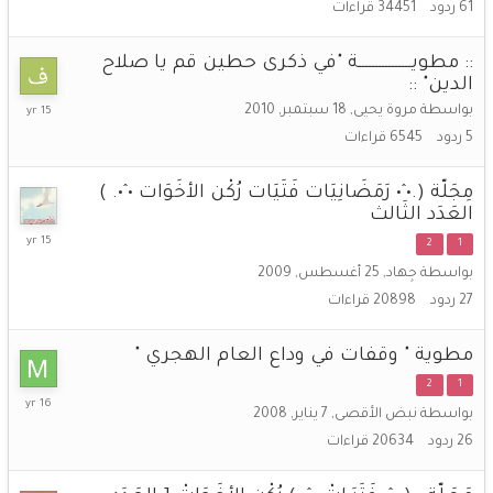
61
ردود
34451
قراءات
:: مطويــــــــــــــــة "في ذكرى حطين قم يا صلاح
الدين" ::
9
بواسطة
مروة يحيى
,
18 سبتمبر, 2010
اكتوبر,
5
ردود
6545
قراءات
2010
مِجَلّة (.•ˆ• رَمَضَانِيَات فَتَيَات رُكْن الأخَوَات •ˆ•. )
العَدَد الثَالث
20
2
1
أغسطس,
بواسطة
جِهاد
,
25 أغسطس, 2009
2010
27
ردود
20898
قراءات
مطوية " وقفات في وداع العام الهجري "
2
1
24
بواسطة
نبض الأقصى
,
7 يناير, 2008
ديسمبر,
26
ردود
20634
قراءات
2009