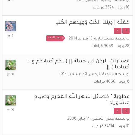
بواسطة
**راضية**
,
6 يناير, 2017
فبراير,
10
ردود
3324
قراءات
2017
حَمْلَة | دِيننا الحُبّ وَعِيدهم الحُب
2
1
13
ديننا الحب
بواسطة
صدقه جارية
,
13 فبراير, 2014
فبراير,
2017
28
ردود
9069
قراءات
اصدارات الركن في حملة || ( لكم أعيادكم ولنا
أعيادنا ) ||
15
بواسطة
ساجدة للرحمن
,
30 ديسمبر, 2013
يناير,
8
ردود
4066
قراءات
2016
مطوية " فضائل شهر الله المحرم وصيام
عاشوراء "
25
2
1
اكتوبر,
بواسطة
نبض الأقصى
,
14 يناير, 2008
2015
31
ردود
34114
قراءات