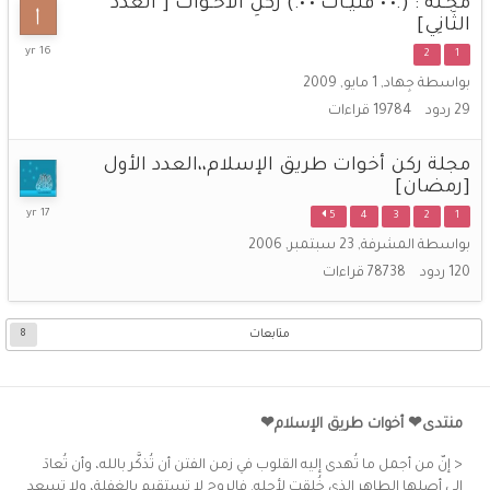
مَجَـلّة : (.•ˆ• فَتَيَـاتْ •ˆ•.) رُكْنِ الأخَـوَاتْ [ العَدَد
الثَانِي]
12
2
1
أغسطس,
بواسطة
جِهاد
,
1 مايو, 2009
2009
29
ردود
19784
قراءات
مجلة ركن أخوات طريق الإسلام،،العدد الأول
[رمضان]
3
5
4
3
2
1
أغسطس,
بواسطة
المشرفة
,
23 سبتمبر, 2006
2009
120
ردود
78738
قراءات
متابعات
8
منتدى❤ أخوات طريق الإسلام❤
< إنّ من أجمل ما تُهدى إليه القلوب في زمن الفتن أن تُذكَّر بالله، وأن تُعادَ
إلى أصلها الطاهر الذي خُلِقت لأجله. فالروح لا تستقيم بالغفلة، ولا تسعد