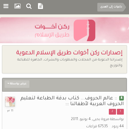
داعيات إلى الهدى
إصدارات ركن أخوات طريق الإسلام الدعوية
إصدراتنا الدعوية من المجلات والمطويات والنشرات، الجاهزة للطباعة
والتوزيع.
عرض بواسطة
:: عالم الحروف... كتاب بدقة الطباعة لتعليم
الحروف العربية لأطفالنا :::
7
2
1
مارس,
بواسطة
مروة يحيى
,
4 يونيو, 2011
2015
44
ردود
67535
قراءات