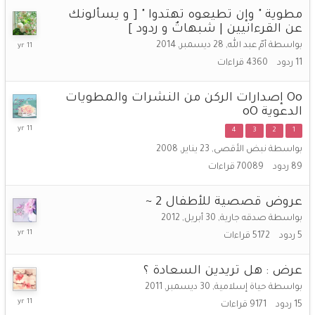
مطوية " وإن تطيعوه تهتدوا " [ و يسألونك
عن القرءانيين | شبهاتٌ و ردود ]
1
بواسطة
أمّ عبد الله
,
28 ديسمبر, 2014
يونيو,
11
ردود
4360
قراءات
2015
Oo إصدارات الركن من النشرات والمطويات
الدعوية oO
19
4
3
2
1
ديسمبر,
بواسطة
نبض الأقصى
,
23 يناير, 2008
2014
89
ردود
70089
قراءات
عروض قصصية للأطفال 2 ~
بواسطة
صدقه جارية
,
30 أبريل, 2012
22
5
ردود
5172
قراءات
اكتوبر,
2014
عرض : هل تريدين السعادة ؟
بواسطة
حياة إسلامية
,
30 ديسمبر, 2011
8
15
ردود
9171
قراءات
اكتوبر,