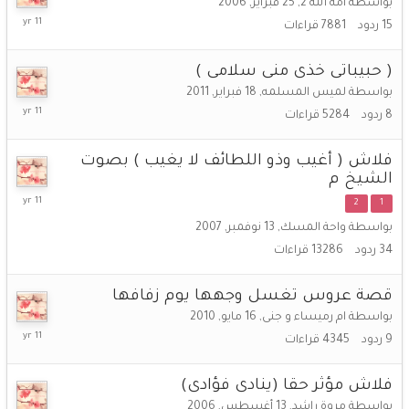
بواسطة
أمه الله 2
,
25 فبراير, 2006
1
15
ردود
7881
قراءات
ديسمبر,
2014
( حبيباتى خذى منى سلامى )
بواسطة
لميس المسلمه
,
18 فبراير, 2011
1
8
ردود
5284
قراءات
ديسمبر,
2014
فلاش ( أغيب وذو اللطائف لا يغيب ) بصوت
الشيخ م
30
2
1
نوفمبر,
بواسطة
واحة المسك
,
13 نوفمبر, 2007
2014
34
ردود
13286
قراءات
قصة عروس تغسل وجهها يوم زفافها
بواسطة
ام رميساء و جنى
,
16 مايو, 2010
18
9
ردود
4345
قراءات
نوفمبر,
2014
فلاش مؤثر حقا (ينادى فؤادى)
بواسطة
مروة راشد
,
13 أغسطس, 2006