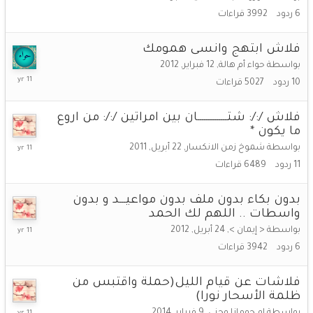
سبتمبر,
6
ردود
3992
قراءات
2014
فلاش ابتهج وانسى همومك
بواسطة
حواء أم هالة
,
12 فبراير, 2012
3
10
ردود
5027
قراءات
سبتمبر,
2014
فلاش /:/: شتــــــــــــــان بين امراتين /:/: من اروع
ما يكون *
2
بواسطة
شموخ زمن الانكسار
,
22 أبريل, 2011
سبتمبر,
11
ردود
6489
قراءات
2014
بدون بكاء بدون ملف بدون مواعيـــد و بدون
واسطات .. اللهم لك الحمد
2
بواسطة
< إيمان >
,
24 أبريل, 2012
سبتمبر,
6
ردود
3942
قراءات
2014
فلاشات عن قيام الليل(حملة واقتبس من
ظلمة الأسحار نورا)
2
بواسطة
ام جومانا وجنى
,
9 فبراير, 2014