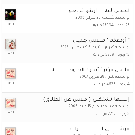
2015
آعــدين لـيه ... آربتـو تـروحـو
بواسطة
سُميّــة
,
25 فبراير, 2008
14
23
ردود
13094
قراءات
أبريل,
2015
" أودعكم " فــلاش جميـل
بواسطة
أم ريان الأثرية
,
6 أغسطس, 2012
14
15
ردود
5229
قراءات
يناير,
2015
فلاش مؤثر " أسود الفلوجـــــــــــــــــة
بواسطة
شراز
,
28 فبراير, 2007
4
4
ردود
4623
قراءات
ديسمبر,
2014
إنـــــــها تشتكـــي ( فلاش عن الطلاق)
بواسطة
عاشقة للجنة
,
15 مايو, 2006
4
5
ردود
7212
قراءات
ديسمبر,
2014
فرشـــــــــــى التـــــــــــــــــــــراب