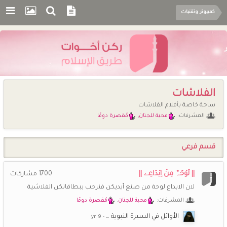
كمبيوتر وتقنيات
الفلاشات
ساحة خاصة بأفلام الفلاشات
المشرفات:
محبة للجنان
,
مُقصرة دومًا
قسم فرعي
|| لَوْحَہٌ مِنْ اِبْدَاعِے ||
1700
مشاركات
لان الابداع لوحة من صنع أيديكن فنرحب ببطاقاتكن الفلاشية
المشرفات:
محبة للجنان
,
مُقصرة دومًا
الأوائل في السيرة النبوية …