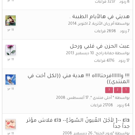
8
ردود
3237
قراءات
اكتوبر,
2014
هديتي في هالأيام الطيبة .
بواسطة
أم ريان الأثرية
,
2 اكتوبر, 2014
5
7
ردود
2898
قراءات
اكتوبر,
2014
عبث الحزن في قلبي ورحل
بواسطة
جمانة راجح
,
10 ديسمبر, 2013
29
17
ردود
4776
قراءات
سبتمبر,
2014
!!! واااااافرحتااااه !!! هدية مني ((لكل أخت في
المنتدى))
8
3
2
1
سبتمبر,
بواسطة
* أحلى منتدى *
,
17 أغسطس, 2008
2014
64
ردود
21708
قراءات
εïз --[ لأجْلْ العُيونْ السٌودْ]-- εïз فلاش مؤثر
جداً جداً
5
بواسطة
*ورود الجنه*
,
26 ديسمبر, 2008