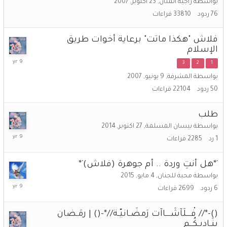
بواسطة
راجية المنان
,
23 اكتوبر, 2007
2017
76
ردود
33810
قراءات
فلاش "هكذا ماتت" برعاية أخوات طريق
الإسلام
21
3
2
1
يوليو,
بواسطة
المشرفة
,
9 يونيو, 2007
2017
50
ردود
22104
قراءات
طلب
بواسطة
بيسان المسلمة
,
27 اكتوبر, 2014
26
1
رد
2285
قراءات
فبراير,
2017
`*هل أنتِ وردة .. أم جوهرة (فلاش)`*
بواسطة
محبة للجنان
,
4 مايو, 2015
11
6
ردود
2699
قراءات
يناير,
2017
()-*// فْـــلَآشَـــاآت رَمضَـانيّـة//*-() | رمَـضان
ينَـاديـكُــم