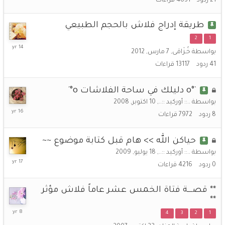
21
ردود
4631
قراءات
أغسطس,
2015
طريقة إدراج فلاش بالحجم الطبيعي
2
1
16
بواسطة
خُـزَامَى
,
7 مارس, 2012
يونيو,
41
ردود
13117
قراءات
2012
`°o دليلك في ساحة الفلاشات o°´
بواسطة
..:: أوركيد ::..
,
10 اكتوبر, 2008
19
8
ردود
7972
قراءات
يوليو,
2010
حياكن الله >> هام قبل كتابة موضوع ~~
بواسطة
..:: أوركيد ::..
,
18 يوليو, 2009
18
0
ردود
4216
قراءات
يوليو,
2009
** قصـــة فتاة الخمس عشر عاماً فلاش مؤثر
**
22
4
3
2
1
نوفمبر,