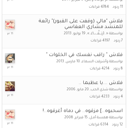
سبتمبر,
11
ردود
4784
قراءات
2014
فلاش "مالي (وقفت على القبور)" رائعة
للمنشد مشاري العفاسي
26
بواسطة
«..ارْتِـــقَّـےـاءْ..»
,
19 يوليو, 2013
أغسطس,
7
ردود
4197
قراءات
2014
فلاش " راقب نفسك في الخلوات "
بواسطة
وأشرقت السماء
,
10 مارس, 2013
19
8
ردود
4214
قراءات
أغسطس,
2014
فلاش ...يا عظيما ..
بواسطة
شذى الحب
,
20 مايو, 2006
18
4
ردود
4233
قراءات
أغسطس,
2014
اسحبوه..] مزقوه.. في دماه أغرقوه..!
بواسطة
همسة أمـل
,
15 فبراير, 2008
15
12
ردود
6314
قراءات
أغسطس,