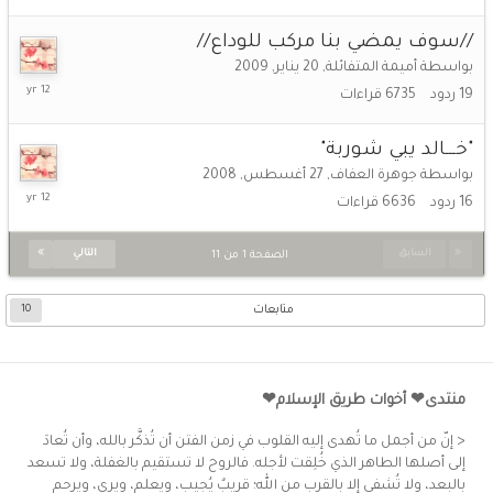
2014
//سوف يمضي بنا مركب للوداع//
بواسطة
أميمة المتفائلة
,
20 يناير, 2009
6
19
ردود
6735
قراءات
أغسطس,
2014
"خـــالد يبي شوربة"
بواسطة
جوهرة العفاف
,
27 أغسطس, 2008
6
16
ردود
6636
قراءات
أغسطس,
2014
السابق
التالي
الصفحة 1 من 11
متابعات
10
منتدى❤ أخوات طريق الإسلام❤
< إنّ من أجمل ما تُهدى إليه القلوب في زمن الفتن أن تُذكَّر بالله، وأن تُعادَ
إلى أصلها الطاهر الذي خُلِقت لأجله. فالروح لا تستقيم بالغفلة، ولا تسعد
بالبعد، ولا تُشفى إلا بالقرب من الله؛ قريبٌ يُجيب، ويعلم، ويرى، ويرحم