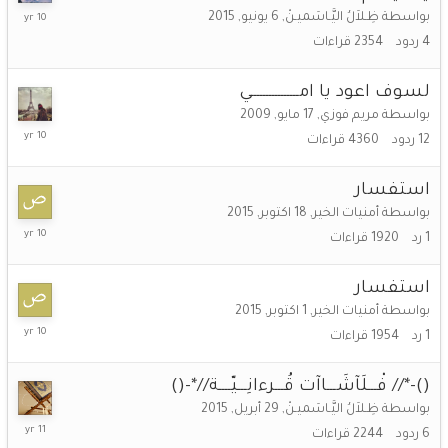
5
بواسطة
ظِـلاَلُ اليَّـاسَميـنْ
,
6 يونيو, 2015
أبريل,
4
ردود
2354
قراءات
2016
لسوف اعود يا امــــــــــــــــي
بواسطة
مريم فوزي
,
17 مايو, 2009
21
12
ردود
4360
قراءات
مارس,
2016
استفسار
بواسطة
أمنيات الخير
,
18 اكتوبر, 2015
19
1
رد
1920
قراءات
اكتوبر,
2015
استفسار
بواسطة
أمنيات الخير
,
1 اكتوبر, 2015
6
1
رد
1954
قراءات
اكتوبر,
2015
()-*// فْـــلَآشَـــاآت قُـــرءانِـــيّــــة//*-()
بواسطة
ظِـلاَلُ اليَّـاسَميـنْ
,
29 أبريل, 2015
10
6
ردود
2244
قراءات
مايو,