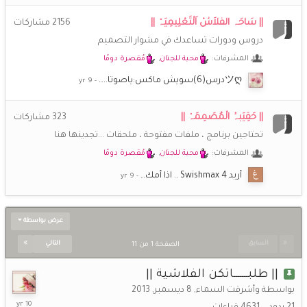
|| سَاحَہ الفلاَشْ اَلْتَعْلِيمِيَہْ ||
2156
مشاركات
دروس ودورات تساعدك في مشوار التصميم
المشرفات:
محبة للجنان
,
مُقصرة دومًا
ツღدرس(6)سويش ماكس:ياصوتا..…
|| حَقِيَبہُ الْمُصَمِمَہْ ||
323
مشاركات
تحتاجين برنامج ، ملفات مفتوحة ، ملحقات ...تجدينها هنا
المشرفات:
محبة للجنان
,
مُقصرة دومًا
أريد Swishmax 4 .. اذا أمك…
عرض بواسطة
السابق
التالي
الصفحة 1 من 11
|| طلبـــــــاتكن الفلاشية ||
بواسطة
وأشرقت السماء
,
8 ديسمبر, 2013
9