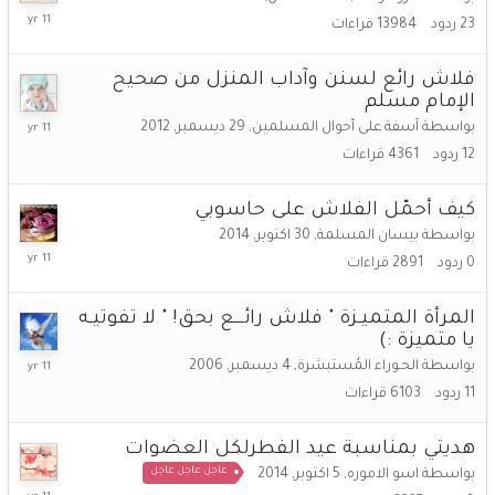
18
23
ردود
13984
قراءات
نوفمبر,
2014
فلاش رائع لسنن وآداب المنزل من صحيح
الإمام مسلم
15
بواسطة
آسفة على أحوال المسلمين
,
29 ديسمبر, 2012
نوفمبر,
12
ردود
4361
قراءات
2014
كيف أحمّل الفلاش على حاسوبي
بواسطة
بيسان المسلمة
,
30 اكتوبر, 2014
30
0
ردود
2891
قراءات
اكتوبر,
2014
المرأة المتميـزة " فلاش رائـــع بحق! " لا تفوتيـه
يا متميزة :)
18
بواسطة
الحـوراء المُستبشرة
,
4 ديسمبر, 2006
اكتوبر,
11
ردود
6103
قراءات
2014
هديتي بمناسبة عيد الفطرلكل العضوات
عاجل عاجل عاجل
بواسطة
اسو الاموره
,
5 اكتوبر, 2014
6