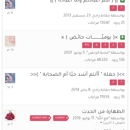
|| ( لكم أعيادكم ولنا أعيادنا ) ||
2
1
24
بواسطة
جمانة راجح
,
23 ديسمبر, 2013
ديسمبر,
25
ردود
13047
قراءات
2017
×( يوميّـــــــــــات حائـض ) ×
6
4
3
2
1
17
بواسطة
*محبة الرحمن*
,
5 يونيو, 2007
أبريل,
136
ردود
48320
قراءات
2013
>>( حملة " أأنتم أشد حبًا أم الصحابة " )<<
2
1
26
بواسطة
جمانة راجح
,
8 يناير, 2014
اكتوبر,
35
ردود
11939
قراءات
2020
الطهارة من الحدث
الطهارة
فقه الطهارة
بواسطة
*مع الله*
,
11 يوليو, 2019
11
(اعرضي 3 آخرين)
يوليو,