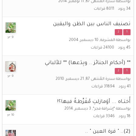
بواسطة
سدرة المُنتهى 87
,
11 نوفمبر, 2014
2017
34
ردود
8011
قراءات
تصنيف الناس بين الظن واليقين
2
1
29
بواسطة
المشرفة
,
10 ديسمبر, 2004
نوفمبر,
45
ردود
24100
قراءات
2016
** (أحكام الجنائز .. وبِدَعها) ** للألباني
2
1
14
بواسطة
سدرة المُنتهى 87
,
21 ديسمبر, 2010
أغسطس,
41
ردود
31894
قراءات
2016
أُختـاه ... أوَمازلتِ مُفَرِّطـةً فيها؟!
بواسطة
*إشراقة فجر*
,
3 ديسمبر, 2014
4
18
ردود
3346
قراءات
يونيو,
2016
(2).. " قرة العين " ..