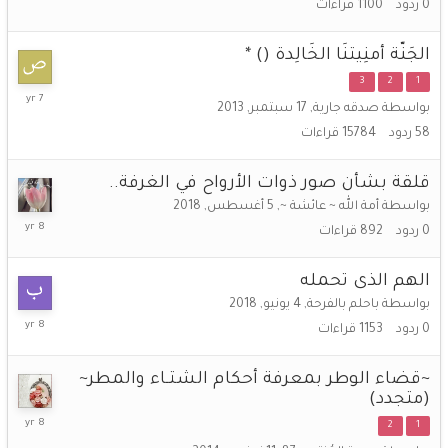
0
ردود
1100
قراءات
2019
الجَنّة أمنِيتنَا الخَالِدة () *
3
2
1
11
بواسطة
صدقه جارية
,
17 سبتمبر, 2013
أغسطس,
58
ردود
15784
قراءات
2018
قلقة بشأن صور ذوات الأرواح في الغرفة..
بواسطة
أمة الله ~ عائشة ~
,
5 أغسطس, 2018
5
0
ردود
892
قراءات
أغسطس,
2018
الهم الذى تحمله
بواسطة
باحلم بالفرحة
,
4 يونيو, 2018
4
0
ردود
1153
قراءات
يونيو,
2018
~قضاء الوطر بمعرفة أحكام الشتـاء والمطر~
(متجدد)
30
2
1
نوفمبر,