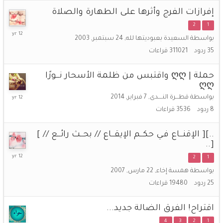
إفرازات الفرج وأثرها على الطهارة والصلاة
2
1
2
بواسطة
السعيدة بعبوديتها لله
,
24 سبتمبر, 2003
أبريل,
35
ردود
311021
قراءات
2014
حملة | ღღ واقتبس من ظلمة الأسحار نــورًا
ღღ
9
بواسطة
قطـــرة النــــدى
,
7 فبراير, 2014
فبراير,
8
ردود
3536
قراءات
2014
..][ الإقنــاع فـي حكــم الإيقــاع // بحــث رائــع // ]
[..
8
2
1
ديسمبر,
بواسطة
همسة إخاء
,
22 مارس, 2007
2013
25
ردود
19480
قراءات
اقتراح! الفرق الضالة جديد...
4
3
2
1