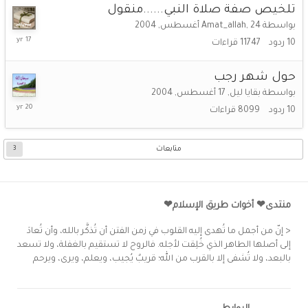
تلخيص صفة صلاة النبي......منقول
بواسطة
24 أغسطس, 2004
,
Amat_allah
7
10
ردود
11747
قراءات
يونيو,
2009
حول شهر رجب‎ ‎
بواسطة
بقايا ليل
,
17 أغسطس, 2004
9
10
ردود
8099
قراءات
أغسطس,
2005
متابعات
3
منتدى❤ أخوات طريق الإسلام❤
< إنّ من أجمل ما تُهدى إليه القلوب في زمن الفتن أن تُذكَّر بالله، وأن تُعادَ
إلى أصلها الطاهر الذي خُلِقت لأجله. فالروح لا تستقيم بالغفلة، ولا تسعد
بالبعد، ولا تُشفى إلا بالقرب من الله؛ قريبٌ يُجيب، ويعلم، ويرى، ويرحم