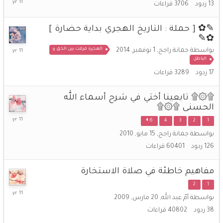
13
ردود
3706
قراءات
مارس,
2015
✎✿ [ حملة : التاريخ الهجري بداية حضارة ]
✿✎
7
الهجرة فرقت بين الحق و
بواسطة
جمانة راجح
,
1 نوفمبر, 2014
يناير,
الباطل
2015
17
ردود
3289
قراءات
۩۞۩ تابعينا أختي في شرح أسماء الله
الحسنى ۩۞۩
13
6
4
3
2
1
اكتوبر,
بواسطة
جمانة راجح
,
15 مايو, 2010
2014
126
ردود
60401
قراءات
مفاهيم خاطئة في صلاة الاستخارة
2
1
26
بواسطة
أمّ عبد الله
,
20 مارس, 2009
سبتمبر,
38
ردود
40802
قراءات
2014