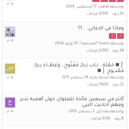
13
بواسطة
طاهرة
,
17 أغسطس, 2004
أبريل,
76
ردود
37097
قراءات
2012
وماذا في الاغاني....؟؟
2
1
25
بواسطة
Guest *المسافرة*
,
19 يوليو, 2004
مارس,
34
ردود
22150
قراءات
2012
│ ◙ حَمْلَة : بَـاب رَبكـِ مَفْتُوح , وَعَطَــاء ربكِـ
مَمْنــوح │ ◙
1
بواسطة
صدقه جارية
,
28 سبتمبر, 2011
ديسمبر,
22
ردود
11695
قراءات
2011
أكثر من سبعين فائدة للعلوان حول أهمية تدبر
وفهم أحاديث النبي
10
بواسطة
بقايا ليل
,
3 ديسمبر, 2005
سبتمبر,
8
ردود
9310
قراءات
2011