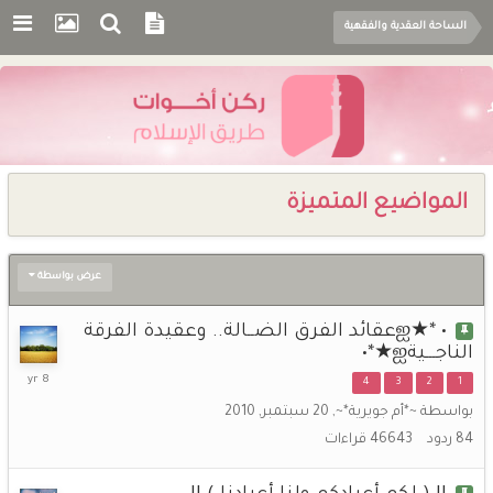
الساحة العقدية والفقهية
المواضيع المتميزة
عرض بواسطة
• *★ஐعقائد الفرق الضــالة.. وعقيدة الفرقة
الناجـــيةஐ★*•
27
4
3
2
1
يناير,
بواسطة
~*أم جويرية*~
,
20 سبتمبر, 2010
2018
84
ردود
46643
قراءات