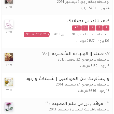
بواسطة
جمانة راجح
,
2 ديسمبر, 2014
28
24
ردود
5701
قراءات
يناير,
2016
كيف تتلذذين بصلاتك
5
4
3
2
1
29
للشيخ مشاري الخراز
بواسطة
قطـــرة النــــدى
,
20 مارس, 2013
ديسمبر,
2015
107
ردود
21817
قراءات
//• حملة || العِـبـادَة المـُـغـتربة || •\\
بواسطة
مريم فوزي
,
22 نوفمبر, 2015
11
6
ردود
3159
قراءات
ديسمبر,
2015
و يسألونك عن القرءانيين | شبهاتٌ و ردود
بواسطة
مريم فوزي
,
27 ديسمبر, 2014
20
18
ردود
5636
قراءات
مايو,
2015
"" : فوائد ودرر في علم العقيدة : ""
بواسطة
وأشرقت السماء
,
2 ديسمبر, 2013
3