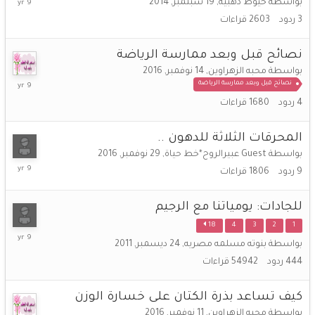
بواسطة
خيوط ذهبية
,
19 سبتمبر, 2014
ديسمبر,
3
ردود
2603
قراءات
2016
نصائح قبل وبعد ممارسة الرياضة
بواسطة
محبه الزهراوين
,
14 نوفمبر, 2016
5
نصائح قبل وبعد ممارسة الرياضة
ديسمبر,
4
ردود
1680
قراءات
2016
المحرقات الثلاثة للدهون ..
بواسطة
Guest عبيرالروح*خط حياة
,
29 نوفمبر, 2016
4
9
ردود
1806
قراءات
ديسمبر,
2016
للجادات: يومياتنا مع الرجيم
18
4
3
2
1
26
بواسطة
بنوته مسلمه مصريه
,
24 ديسمبر, 2011
نوفمبر,
444
ردود
54942
قراءات
2016
كيف تساعد بذرة الكتان على خسارة الوزن
بواسطة
محبه الزهراوين
,
11 نوفمبر, 2016