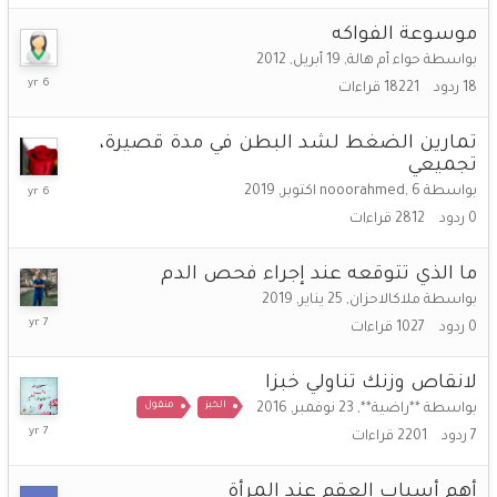
موسوعة الفواكه
بواسطة
حواء أم هالة
,
19 أبريل, 2012
31
18
ردود
18221
قراءات
يناير,
2020
تمارين الضغط لشد البطن في مدة قصيرة،
تجميعي
6
بواسطة
6 اكتوبر, 2019
,
nooorahmed
اكتوبر,
0
ردود
2812
قراءات
2019
ما الذي تتوقعه عند إجراء فحص الدم
بواسطة
ملاكالاحزان
,
25 يناير, 2019
25
0
ردود
1027
قراءات
يناير,
2019
لانقاص وزنك تناولي خبزا
الخبز
منقول
بواسطة
**راضية**
,
23 نوفمبر, 2016
6
7
ردود
2201
قراءات
سبتمبر,
2018
أهم أسباب العقم عند المرأة