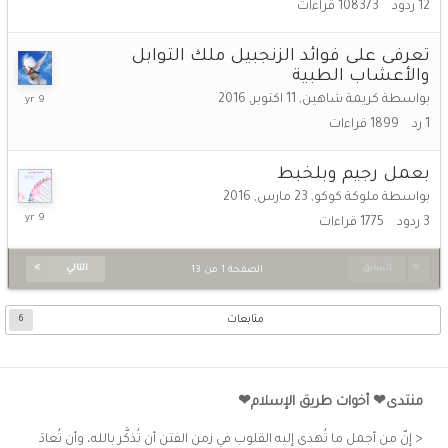
12
ردود
108373
قراءات
2016
تعرفى على فوائد الزنجبيل ملك التوابل
والأعشاب الطبية
12
بواسطة
كريمة شاهين
,
11 اكتوبر, 2016
اكتوبر,
1
رد
1899
قراءات
2016
بعمل رجيم وبلخبط
بواسطة
ملوكة كوكو
,
23 مارس, 2016
13
3
ردود
1775
قراءات
أغسطس,
2016
السابق
التالي
الصفحة 1 من 13
متابعات
6
منتدى❤ أخوات طريق الإسلام❤
< إنّ من أجمل ما تُهدى إليه القلوب في زمن الفتن أن تُذكَّر بالله، وأن تُعادَ