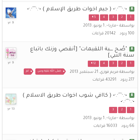
•·.·´¯`·.·• ( جيم اخوات طريق الإسلام ) •·.·´¯`·.·•
5
4
3
2
1
19
بواسطة
~ماريا~
,
1 يونيو, 2013
نوفمبر,
100
ردود
20142
قراءات
2016
"صُـح ـــبة اللقيمات" [أنقصي وزنك باتباع
سنة النبي]
4
12
4
3
2
1
نوفمبر,
صلى الله عليه وس
لم
بواسطة
مريم فوزي
,
21 سبتمبر, 2013
2016
277
ردود
43291
قراءات
•·.·´¯`·.·• ( كاافي شوب اخوات طريق الاسلام )
•·.·´¯`·.·•
20
3
2
1
يونيو,
بواسطة
~ماريا~
,
1 يونيو, 2013
2013
66
ردود
16033
قراءات