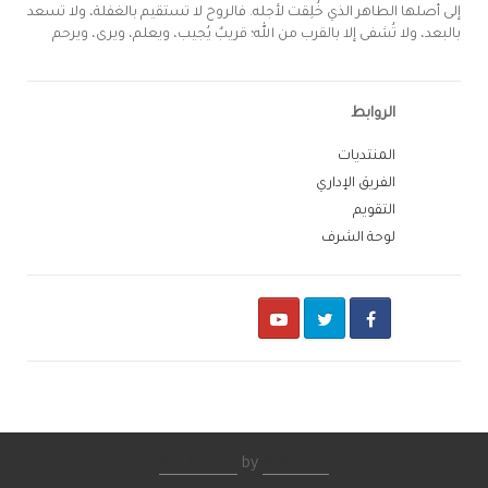
إلى أصلها الطاهر الذي خُلِقت لأجله. فالروح لا تستقيم بالغفلة، ولا تسعد
بالبعد، ولا تُشفى إلا بالقرب من الله؛ قريبٌ يُجيب، ويعلم، ويرى، ويرحم
الروابط
المنتديات
الفريق الإداري
التقويم
لوحة الشرف
Youtube
Twitter
Facebook
IPS Theme
by
IPSFocus