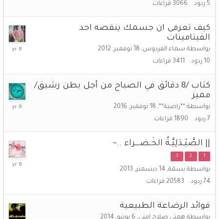
5
ردود
3066
قراءات
2017
كيف تعرفى ان جسمك ينقصه احد
الفيتامينات
11
بواسطة
سماء الفردوس
,
18 نوفمبر, 2012
اكتوبر,
10
ردود
3411
قراءات
2017
كتاب /8 دقائق في الصباح من أجل بطن رشيق/
مميز
24
بواسطة
**راضية**
,
18 نوفمبر, 2016
سبتمبر,
7
ردود
1890
قراءات
2017
|| الصَّيْـدَلِيَّـةُ الخَـضـــراء ..~
3
2
1
16
بواسطة
بسمَة
,
14 ديسمبر, 2013
أغسطس,
74
ردود
20583
قراءات
2017
فوائد الرضاعة الطبيعية
بواسطة
همتى صلاح امتى
,
6 يونيو, 2014