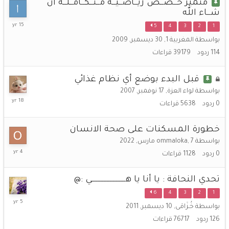
متميز حــصــص ريــاضــيــة مــتــكــامــلــة ان
شــاء الله
8
5
4
3
2
1
أبريل,
بواسطة
المغربية 1
,
30 ديسمبر, 2009
2011
114
ردود
39179
قراءات
قبل البدء بوضع أي نظام غذائي
بواسطة
لواء العزة
,
17 نوفمبر, 2007
17
0
ردود
5638
قراءات
نوفمبر,
2007
خطورة المسكنات على صحة الانسان
بواسطة
7 مارس, 2022
,
ommaloka
7
0
ردود
1128
قراءات
مارس,
2022
تحدي النحافة : يا أنا يا هــــــــــــــــــــــي :@
6
4
3
2
1
5
بواسطة
خُـزَامَى
,
10 ديسمبر, 2011
سبتمبر,
126
ردود
76717
قراءات
2020