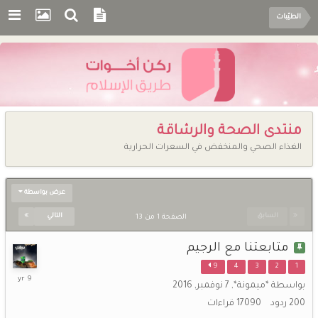
الطيّبات
منتدى الصحة والرشاقة
الغذاء الصحي والمنخفض في السعرات الحرارية
عرض بواسطة
السابق
التالي
الصفحة 1 من 13
متابعتنا مع الرجيم
9
4
3
2
1
1
بواسطة
*ميمونة*
,
7 نوفمبر, 2016
فبراير,
200
ردود
17090
قراءات
2017