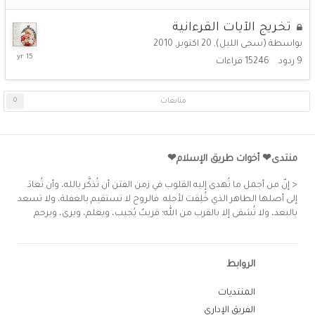
تخريج الآيات القرءانية
بواسطة
(سجى الليل)
,
20 اكتوبر, 2010
20
9
ردود
15246
قراءات
اكتوبر,
2010
متابعات
0
منتدى❤ أخوات طريق الإسلام❤
< إنّ من أجمل ما تُهدى إليه القلوب في زمن الفتن أن تُذكَّر بالله، وأن تُعادَ
إلى أصلها الطاهر الذي خُلِقت لأجله. فالروح لا تستقيم بالغفلة، ولا تسعد
بالبعد، ولا تُشفى إلا بالقرب من الله؛ قريبٌ يُجيب، ويعلم، ويرى، ويرحم
الروابط
المنتديات
الفريق الإداري