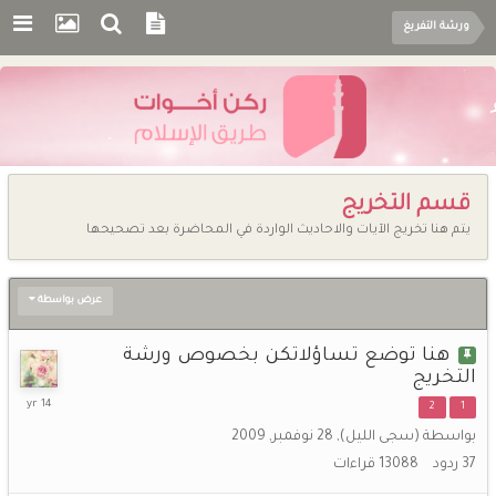
ورشة التفريغ
قسم التخريج
يتم هنا تخريج الآيات والاحاديث الواردة في المحاضرة بعد تصحيحها
عرض بواسطة
هنا توضع تساؤلاتكن بخصوص ورشة
التخريج
6
2
1
أغسطس,
بواسطة
(سجى الليل)
,
28 نوفمبر, 2009
2011
37
ردود
13088
قراءات