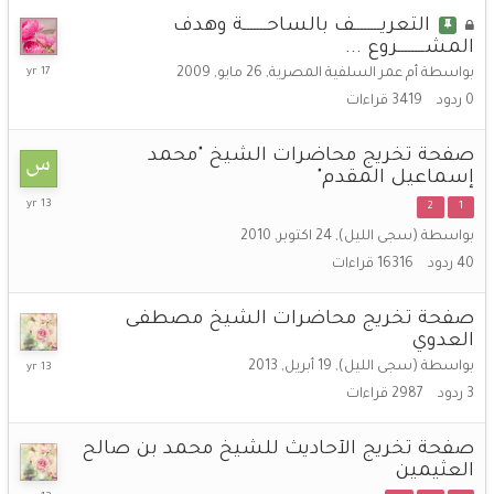
التعريــــــــف بالساحـــــــة وهدف
المشــــــــروع ...
26
بواسطة
أم عمر السلفية المصرية
,
26 مايو, 2009
مايو,
0
ردود
3419
قراءات
2009
صفحة تخريج محاضرات الشيخ "محمد
إسماعيل المقدم"
2
2
1
يونيو,
بواسطة
(سجى الليل)
,
24 اكتوبر, 2010
2013
40
ردود
16316
قراءات
صفحة تخريج محاضرات الشيخ مصطفى
العدوي
24
بواسطة
(سجى الليل)
,
19 أبريل, 2013
أبريل,
3
ردود
2987
قراءات
2013
صفحة تخريج الآحاديث للشيخ محمد بن صالح
العثيمين
16