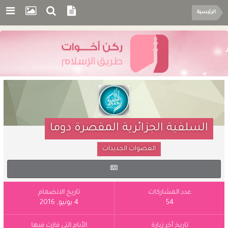
الرئيسية
السلفية الجزائرية المقصرة دوما
العضوات الجديدات
عدد المشاركات
تاريخ الانضمام
54
4 يونيو, 2016
تاريخ آخر زيارة
الأيام التي فازت فيها