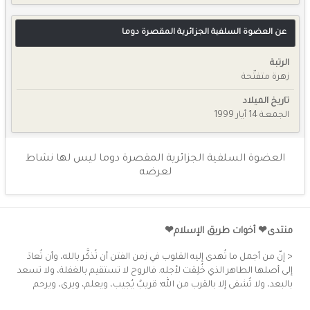
عن العضوة السلفية الجزائرية المقصرة دوما
الرتبة
زهرة متفتّحة
تاريخ الميلاد
الجمعـة 14 أيار 1999
العضوة السلفية الجزائرية المقصرة دوما ليس لها نشاط
لعرضه
منتدى❤ أخوات طريق الإسلام❤
< إنّ من أجمل ما تُهدى إليه القلوب في زمن الفتن أن تُذكَّر بالله، وأن تُعادَ
إلى أصلها الطاهر الذي خُلِقت لأجله. فالروح لا تستقيم بالغفلة، ولا تسعد
بالبعد، ولا تُشفى إلا بالقرب من الله؛ قريبٌ يُجيب، ويعلم، ويرى، ويرحم