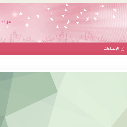
هل لدي
اﻹهداءات