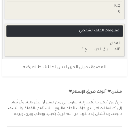
ICQ
0
معلومات الملف الشخصي
المكان
*العـــــــــــراق الجريــــــــــــح *
العضوة دمرني الحزن ليس لها نشاط لعرضه
منتدى❤ أخوات طريق الإسلام❤
< إنّ من أجمل ما تُهدى إليه القلوب في زمن الفتن أن تُذكَّر بالله، وأن تُعادَ
إلى أصلها الطاهر الذي خُلِقت لأجله. فالروح لا تستقيم بالغفلة، ولا تسعد
بالبعد، ولا تُشفى إلا بالقرب من الله؛ قريبٌ يُجيب، ويعلم، ويرى، ويرحم